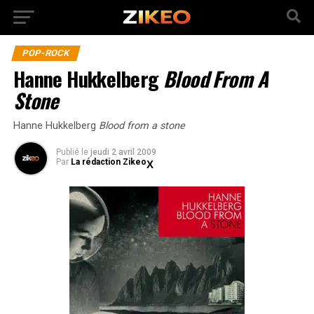
POP-ROCK
Hanne Hukkelberg
Blood From A
Stone
Hanne Hukkelberg
Blood from a stone
Publié
le
jeudi 2 avril 2009
Par
La rédaction Zikeo