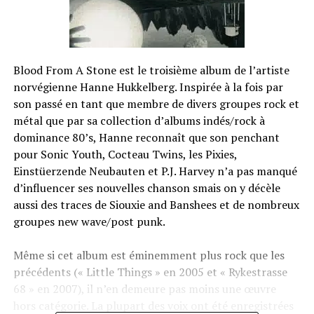
Blood From A Stone est le troisième album de l’artiste
norvégienne Hanne Hukkelberg. Inspirée à la fois par
son passé en tant que membre de divers groupes rock et
métal que par sa collection d’albums indés/rock à
dominance 80’s, Hanne reconnaît que son penchant
pour Sonic Youth, Cocteau Twins, les Pixies,
Einstüerzende Neubauten et P.J. Harvey n’a pas manqué
d’influencer ses nouvelles chanson smais on y décèle
aussi des traces de Siouxie and Banshees et de nombreux
groupes new wave/post punk.
Même si cet album est éminemment plus rock que les
précédents (« Little Things » en 2005 et « Rykestrasse
68 » en 2007), il n’en demeure pas moins une œuvre
hors catégorie. La plupart des voix ont été enregistrées