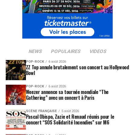
Langlie (Gåte, Valkyrien Allstars), Mark Jowett
(directeur du label international d’Hanne, Nettwerk)…
Hanne joue de la basse, de la guitare, de la batterie, des
percussions, du piano de tout un bric-a-brac en tout
genre.
LES ALBUMS DE HANNE HUKKELBERG SONT
NEWS
POPULAIRES
VIDEOS
DISPONIBLES ICI
POP-ROCK
6 août 2026
ZZ Top annule brutalement son concert au Hollywood
SUJETS ASSOCIÉS:
PIXIES
PJ HARVEY
SONIC YOUTH
Bowl
POP-ROCK
6 août 2026
Weezer annonce sa tournée mondiale “The
Gathering” avec un concert à Paris
SCÈNE FRANÇAISE
5 août 2026
Pascal Obispo, Zazie et Renaud réunis pour le
concert “SOS Solidarité Incendies” sur M6