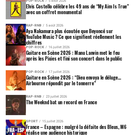
POP-ROCK
5 août 2026
Elvis Costello célèbre les 49 ans de “My Aim Is True”
avec un coffret monumental
RAP-RNB
5 août 2026
Aya Nakamura plus écoutée que Beyoncé sur
YouTube Music ? Ce que signifient réellement les
chiffres
POP-ROCK
16 juillet 2026
Guitare en Scène 2026 : Manu Lanvin met le feu
après les Pixies et fini son concert dans le public
POP-ROCK
17 juillet 2026
Guitare en Scène 2026 : “Dieu envoya le déluge…
Airbourne répondit par le tonnerre”
RAP-RNB
23 juillet 2026
The Weeknd bat un record en France
SPORT
15 juillet 2026
France – Espagne : malgré la défaite des Bleus, M6
réalise une audience historique