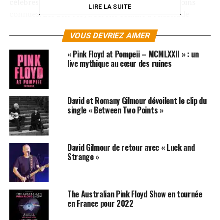
célèbres du groupe comme les pépites un peu moins
LIRE LA SUITE
connues. Les Brit Floyd seront comme à l’habitude
accompagnés du décor traditionnel des Pink Floyd
VOUS DEVRIEZ AIMER
(l’arche et le cercle de lumière) mais également de
vidéos originales ainsi que d’animations inspirées par le
« Pink Floyd at Pompeii – MCMLXXII » : un
designer de longue date du groupe, Storm Thorgerson.
live mythique au cœur des ruines
Visuellement et musicalement, c’est déjà un sans faute
pour ce tout nouveau spectacle ! Rendez-vous donc dès
David et Romany Gilmour dévoilent le clip du
lundi sur les routes de France pour assister au
single « Between Two Points »
spectaculaire concert des Brit Floyd !
SUJETS ASSOCIÉS:
PINK FLOYD
David Gilmour de retour avec « Luck and
Strange »
The Australian Pink Floyd Show en tournée
en France pour 2022