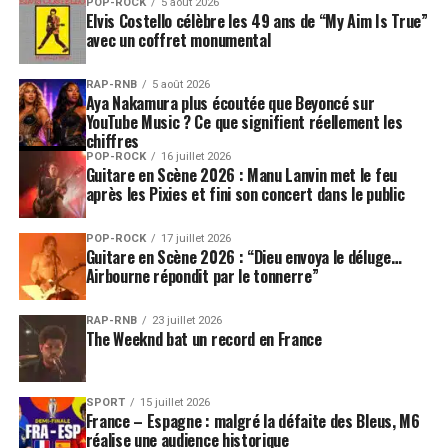
POP-ROCK
5 août 2026
Elvis Costello célèbre les 49 ans de “My Aim Is True”
avec un coffret monumental
RAP-RNB
5 août 2026
Aya Nakamura plus écoutée que Beyoncé sur
YouTube Music ? Ce que signifient réellement les
chiffres
POP-ROCK
16 juillet 2026
Guitare en Scène 2026 : Manu Lanvin met le feu
après les Pixies et fini son concert dans le public
POP-ROCK
17 juillet 2026
Guitare en Scène 2026 : “Dieu envoya le déluge…
Airbourne répondit par le tonnerre”
RAP-RNB
23 juillet 2026
The Weeknd bat un record en France
SPORT
15 juillet 2026
France – Espagne : malgré la défaite des Bleus, M6
réalise une audience historique