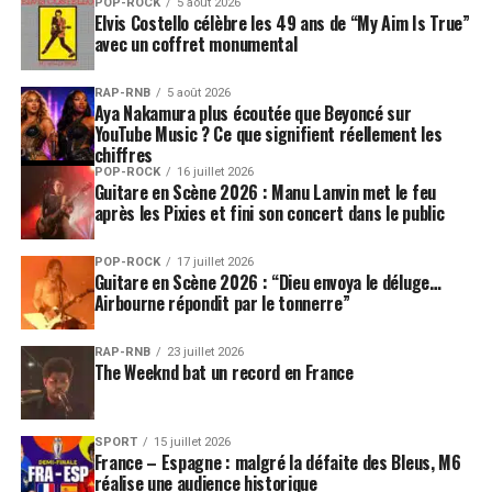
POP-ROCK
5 août 2026
Elvis Costello célèbre les 49 ans de “My Aim Is True”
avec un coffret monumental
RAP-RNB
5 août 2026
Aya Nakamura plus écoutée que Beyoncé sur
YouTube Music ? Ce que signifient réellement les
chiffres
POP-ROCK
16 juillet 2026
Guitare en Scène 2026 : Manu Lanvin met le feu
après les Pixies et fini son concert dans le public
POP-ROCK
17 juillet 2026
Guitare en Scène 2026 : “Dieu envoya le déluge…
Airbourne répondit par le tonnerre”
RAP-RNB
23 juillet 2026
The Weeknd bat un record en France
SPORT
15 juillet 2026
France – Espagne : malgré la défaite des Bleus, M6
réalise une audience historique