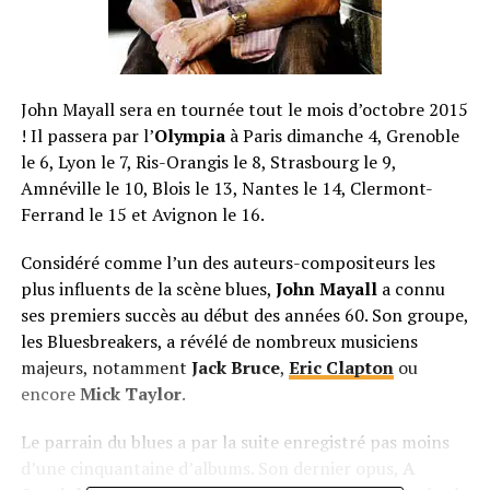
John Mayall sera en tournée tout le mois d’octobre 2015
! Il passera par l’
Olympia
à Paris dimanche 4, Grenoble
le 6, Lyon le 7, Ris-Orangis le 8, Strasbourg le 9,
Amnéville le 10, Blois le 13, Nantes le 14, Clermont-
Ferrand le 15 et Avignon le 16.
Considéré comme l’un des auteurs-compositeurs les
plus influents de la scène blues,
John Mayall
a connu
ses premiers succès au début des années 60. Son groupe,
les Bluesbreakers, a révélé de nombreux musiciens
majeurs, notamment
Jack Bruce
,
Eric Clapton
ou
encore
Mick Taylor
.
Le parrain du blues a par la suite enregistré pas moins
d’une cinquantaine d’albums. Son dernier opus,
A