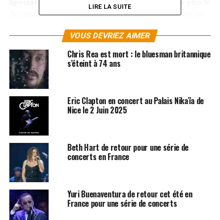
Special Life
, sorti cette année, revèle une fois de plus le
LIRE LA SUITE
dynamisme et la vitalité de John. Il y effectue un retour
aux sources blues avec quelques touches rock et
VOUS DEVRIEZ AIMER
americana (un mélange de folk, country et R’n’B).
Entouré de
Rocky Athas
à la guitare (Texas), de
Greg
Chris Rea est mort : le bluesman britannique
Rzab
à la basse (Chicago) et de Jay Davenport à la
s’éteint à 74 ans
batterie depuis plus de 5 ans, John Mayall développe sur
cet album une alchimie musicale nouvelle.
John Mayall
en tournée, un grand moment de blues à ne pas
Eric Clapton en concert au Palais Nikaïa de
manquer du 4 au 16 octobre 2015 !
Nice le 2 Juin 2025
SUJETS ASSOCIÉS:
CONCERTS
ERIC CLAPTON
OLYMPIA
Beth Hart de retour pour une série de
concerts en France
Yuri Buenaventura de retour cet été en
France pour une série de concerts