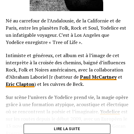
Né au carrefour de l’Andalousie, de la Californie et de
Paris, entre les planètes Folk, Rock et Soul, Yodelice est
un infatigable voyageur. C’est à Los Angeles que
Yodelice enregistre « Tree of Life ».
Intimiste et généreux, cet album est à l’image de cet
interprète à la croisée des chemins, baigné d’influences
Rock, Folk et Noires américaines, avec la collaboration
d’Abraham Laboriel Jr (batteur de
Paul McCartney
et
Eric Clapton
) et les cuivres de Beck.
Sur scène l’univers de Yodelice prend vie, la magie opère
grâce à une formation atypique, acoustique et électrique
où se rencontrent la poésie et l’imaginaire.
Yodelice
est
sur les routes depuis le début 2009, avec un Européen le
13 novembre dernier et des premières parties de Goran
LIRE LA SUITE
Bregovic et d’Ayo.