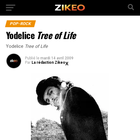
POP-ROCK
Yodelice
Tree of Life
Yodelice
Tree of Life
Publié
le
mardi 14 avril 2009
Par
La rédaction Zikeo