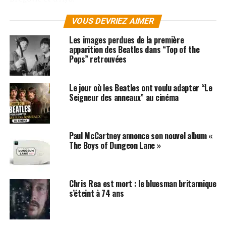
Il fut le 23 mars en concert à l’Alhambra et le 25 mars
VOUS DEVRIEZ AIMER
en concert à Londres au Cargo pour le festival
Les images perdues de la première
Liveboutique avant de participer au Printemps de
apparition des Beatles dans “Top of the
Bourges. Il enchaînera en mai par une résidence au
Pops” retrouvées
Théâtre Marigny tous les lundis. Le clip vidéo de son
premier single
Sunday With a Flu
a été réalisé par
Le jour où les Beatles ont voulu adapter “Le
Guillaume Canet
!
Seigneur des anneaux” au cinéma
« Tree of Life », le nouvel album de Yodelice
est
désormais disponible ici
Paul McCartney annonce son nouvel album «
The Boys of Dungeon Lane »
SUJETS ASSOCIÉS:
ERIC CLAPTON
GORAN BREGOVIC
GUILLAUME CANET
PAUL MCCARTNEY
YODELICE
Chris Rea est mort : le bluesman britannique
s’éteint à 74 ans