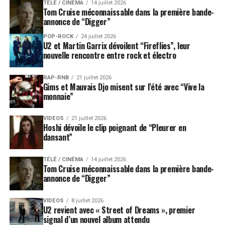
TÉLÉ / CINÉMA
14 juillet 2026
Tom Cruise méconnaissable dans la première bande-
annonce de “Digger”
POP-ROCK
24 juillet 2026
U2 et Martin Garrix dévoilent “Fireflies”, leur
nouvelle rencontre entre rock et électro
RAP-RNB
21 juillet 2026
Gims et Mauvais Djo misent sur l’été avec “Vive la
monnaie”
VIDEOS
21 juillet 2026
Hoshi dévoile le clip poignant de “Pleurer en
dansant”
TÉLÉ / CINÉMA
14 juillet 2026
Tom Cruise méconnaissable dans la première bande-
annonce de “Digger”
VIDEOS
8 juillet 2026
U2 revient avec « Street of Dreams », premier
signal d’un nouvel album attendu