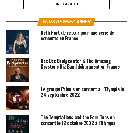
LES ALBUMS DE SHAWN MENDES SONT
LIRE LA SUITE
DISPONIBLES ICI
VOUS DEVRIEZ AIMER
SUJETS ASSOCIÉS:
CONCERTS
Beth Hart de retour pour une série de
concerts en France
Dee Dee Bridgewater & The Amazing
Keystone Big Band débarquent en France
Le groupe Primus en concert à L’Olympia le
24 septembre 2022
The Temptations and the Four Tops en
concert le 12 octobre 2022 à l’Olympia