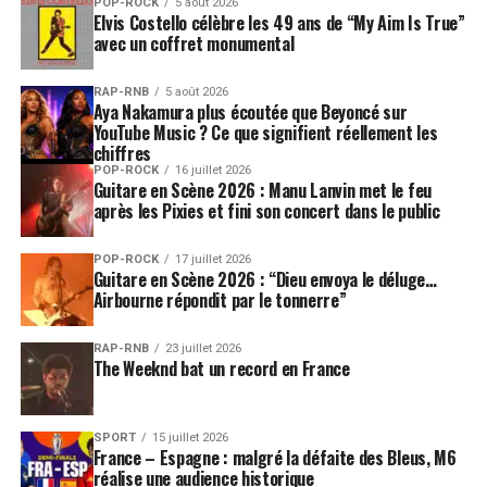
POP-ROCK
5 août 2026
Elvis Costello célèbre les 49 ans de “My Aim Is True”
avec un coffret monumental
RAP-RNB
5 août 2026
Aya Nakamura plus écoutée que Beyoncé sur
YouTube Music ? Ce que signifient réellement les
chiffres
POP-ROCK
16 juillet 2026
Guitare en Scène 2026 : Manu Lanvin met le feu
après les Pixies et fini son concert dans le public
POP-ROCK
17 juillet 2026
Guitare en Scène 2026 : “Dieu envoya le déluge…
Airbourne répondit par le tonnerre”
RAP-RNB
23 juillet 2026
The Weeknd bat un record en France
SPORT
15 juillet 2026
France – Espagne : malgré la défaite des Bleus, M6
réalise une audience historique