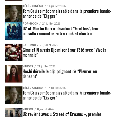
TÉLÉ / CINÉMA
14 juillet 2026
Tom Cruise méconnaissable dans la première bande-
annonce de “Digger”
POP-ROCK
24 juillet 2026
U2 et Martin Garrix dévoilent “Fireflies”, leur
nouvelle rencontre entre rock et électro
RAP-RNB
21 juillet 2026
Gims et Mauvais Djo misent sur l’été avec “Vive la
monnaie”
VIDEOS
21 juillet 2026
Hoshi dévoile le clip poignant de “Pleurer en
dansant”
TÉLÉ / CINÉMA
14 juillet 2026
Tom Cruise méconnaissable dans la première bande-
annonce de “Digger”
VIDEOS
8 juillet 2026
U2 revient avec « Street of Dreams », premier