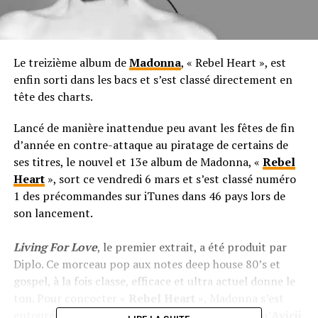
Le treizième album de
Madonna
, « Rebel Heart », est
enfin sorti dans les bacs et s’est classé directement en
tête des charts.
Lancé de manière inattendue peu avant les fêtes de fin
d’année en contre-attaque au piratage de certains de
ses titres, le nouvel et 13e album de Madonna,
«
Rebel
Heart
»
, sort ce vendredi 6 mars et s’est classé numéro
1 des précommandes sur iTunes dans 46 pays lors de
son lancement.
Living For Love
, le premier extrait, a été produit par
Diplo. Ce morceau pop aux notes deep house 80’s et
gospel, à la fois classe, efficace et ultra actuel donne le
ton. Pour concocter
«
Rebel Heart
»
, Madonna s’est
entourée d’artistes venus d’horizons variés tel qu’
Avicii
,