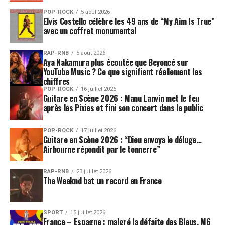
POP-ROCK
5 août 2026
Elvis Costello célèbre les 49 ans de “My Aim Is True”
avec un coffret monumental
RAP-RNB
5 août 2026
Aya Nakamura plus écoutée que Beyoncé sur
YouTube Music ? Ce que signifient réellement les
chiffres
POP-ROCK
16 juillet 2026
Guitare en Scène 2026 : Manu Lanvin met le feu
après les Pixies et fini son concert dans le public
POP-ROCK
17 juillet 2026
Guitare en Scène 2026 : “Dieu envoya le déluge…
Airbourne répondit par le tonnerre”
RAP-RNB
23 juillet 2026
The Weeknd bat un record en France
SPORT
15 juillet 2026
France – Espagne : malgré la défaite des Bleus, M6