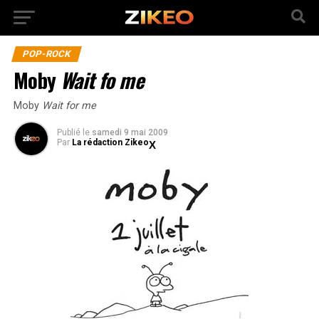
POP-ROCK
Moby
Wait fo me
Moby
Wait for me
Publié
le
samedi 9 mai 2009
Par
La rédaction Zikeo