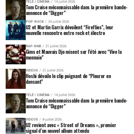
TÉLÉ / CINÉMA
14 juillet 2026
Tom Cruise méconnaissable dans la première bande-
annonce de “Digger”
POP-ROCK
24 juillet 2026
U2 et Martin Garrix dévoilent “Fireflies”, leur
nouvelle rencontre entre rock et électro
RAP-RNB
21 juillet 2026
Gims et Mauvais Djo misent sur l’été avec “Vive la
monnaie”
VIDEOS
21 juillet 2026
Hoshi dévoile le clip poignant de “Pleurer en
dansant”
TÉLÉ / CINÉMA
14 juillet 2026
Tom Cruise méconnaissable dans la première bande-
annonce de “Digger”
VIDEOS
8 juillet 2026
U2 revient avec « Street of Dreams », premier
signal d’un nouvel album attendu