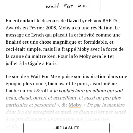
En entendant le discours de David Lynch aux BAFTA
Awards en Février 2008, Moby a eu une révélation. Le
message de Lynch qui plaçait la créativité comme une
finalité est une chose magnifique et formidable, et
ceci était simple, mais il a frappé Moby avec la force de
la canne du maître Zen. Pour info Moby sera le 1er
juillet à la Cigale à Paris.
Le son de « Wait For Me » puise son inspiration dans une
époque plus douce, bien avant le punk, avant même
l’aube du rock&roll. «
Je voulais faire un album qui soit
beau, chaud, ouvert et accueillant, et aussi un peu plus
particulier et personnel »
, dit
Moby
. «
De par la manière
dont il a été enregistré et mixé, ce disque n’est pas sensé
être grandiloquent. Le problème que j’ai avec les
productions d’aujourd’hui c’est qu’elles sont toutes
LIRE LA SUITE