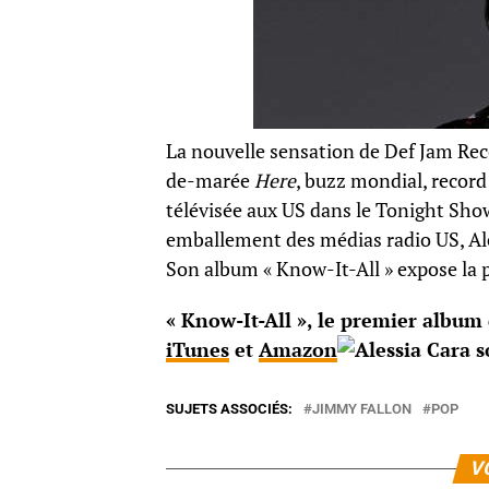
La nouvelle sensation de Def Jam Reco
de-marée
Here
, buzz mondial, recor
télévisée aux US dans le Tonight Show
emballement des médias radio US, Ales
Son album « Know-It-All » expose la
« Know-It-All », le premier album
iTunes
et
Amazon
SUJETS ASSOCIÉS:
JIMMY FALLON
POP
V