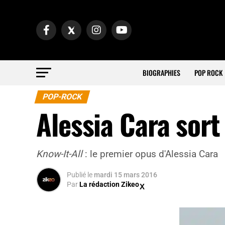
BIOGRAPHIES
POP ROCK
POP-ROCK
Alessia Cara sor
Know-It-All
: le premier opus d'Alessia Cara
Publié
le
mardi 15 mars 2016
Par
La rédaction Zikeo