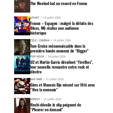
The Weeknd bat un record en France
SPORT
15 juillet 2026
France – Espagne : malgré la défaite des
Bleus, M6 réalise une audience
historique
TÉLÉ / CINÉMA
14 juillet 2026
Tom Cruise méconnaissable dans la
première bande-annonce de “Digger”
POP-ROCK
24 juillet 2026
U2 et Martin Garrix dévoilent “Fireflies”,
leur nouvelle rencontre entre rock et
électro
RAP-RNB
21 juillet 2026
Gims et Mauvais Djo misent sur l’été avec
“Vive la monnaie”
VIDEOS
21 juillet 2026
Hoshi dévoile le clip poignant de
“Pleurer en dansant”