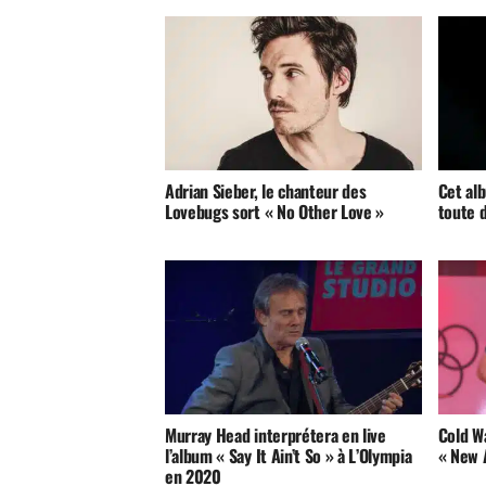
Adrian Sieber, le chanteur des
Cet alb
Lovebugs sort « No Other Love »
toute 
Murray Head interprétera en live
Cold Wa
l’album « Say It Ain’t So » à L’Olympia
« New 
en 2020