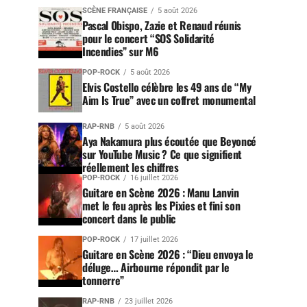
SCÈNE FRANÇAISE
5 août 2026
Pascal Obispo, Zazie et Renaud réunis
pour le concert “SOS Solidarité
Incendies” sur M6
POP-ROCK
5 août 2026
Elvis Costello célèbre les 49 ans de “My
Aim Is True” avec un coffret monumental
RAP-RNB
5 août 2026
Aya Nakamura plus écoutée que Beyoncé
sur YouTube Music ? Ce que signifient
réellement les chiffres
POP-ROCK
16 juillet 2026
Guitare en Scène 2026 : Manu Lanvin
met le feu après les Pixies et fini son
concert dans le public
POP-ROCK
17 juillet 2026
Guitare en Scène 2026 : “Dieu envoya le
déluge… Airbourne répondit par le
tonnerre”
RAP-RNB
23 juillet 2026