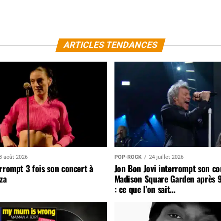
ARTICLES TENDANCES
3 août 2026
POP-ROCK
24 juillet 2026
rrompt 3 fois son concert à
Jon Bon Jovi interrompt son co
za
Madison Square Garden après 
: ce que l’on sait…