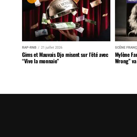
RAP-RNB
21 juillet 2026
SCÈNE FRANÇ
Gims et Mauvais Djo misent sur l’été avec
Mylène Far
“Vive la monnaie”
Wrong” va 