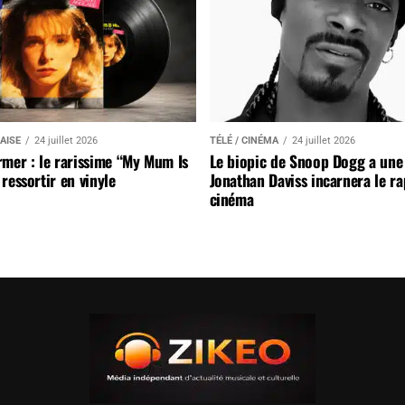
AISE
24 juillet 2026
TÉLÉ / CINÉMA
24 juillet 2026
mer : le rarissime “My Mum Is
Le biopic de Snoop Dogg a une 
ressortir en vinyle
Jonathan Daviss incarnera le r
cinéma