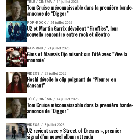
TÉLÉ / CINÉMA
14 juillet 2026
Tom Cruise méconnaissable dans la première bande-
annonce de “Digger”
POP-ROCK
24 juillet 2026
U2 et Martin Garrix dévoilent “Fireflies”, leur
nouvelle rencontre entre rock et électro
RAP-RNB
21 juillet 2026
Gims et Mauvais Djo misent sur l’été avec “Vive la
monnaie”
VIDEOS
21 juillet 2026
Hoshi dévoile le clip poignant de “Pleurer en
dansant”
TÉLÉ / CINÉMA
14 juillet 2026
Tom Cruise méconnaissable dans la première bande-
annonce de “Digger”
VIDEOS
8 juillet 2026
U2 revient avec « Street of Dreams », premier
signal d’un nouvel album attendu