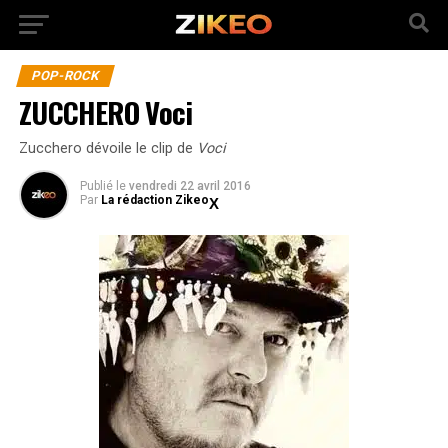
POP-ROCK
ZUCCHERO Voci
Zucchero dévoile le clip de
Voci
Publié
le
vendredi 22 avril 2016
Par
La rédaction Zikeo