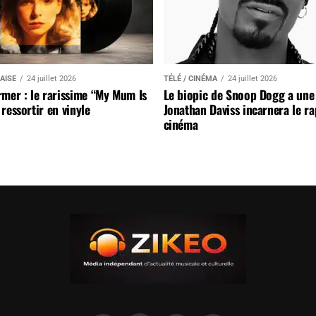
AISE
24 juillet 2026
TÉLÉ / CINÉMA
24 juillet 2026
mer : le rarissime “My Mum Is
Le biopic de Snoop Dogg a une 
ressortir en vinyle
Jonathan Daviss incarnera le r
cinéma