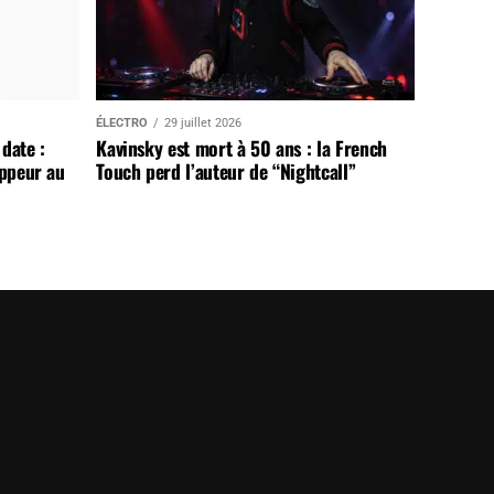
ÉLECTRO
29 juillet 2026
date :
Kavinsky est mort à 50 ans : la French
appeur au
Touch perd l’auteur de “Nightcall”