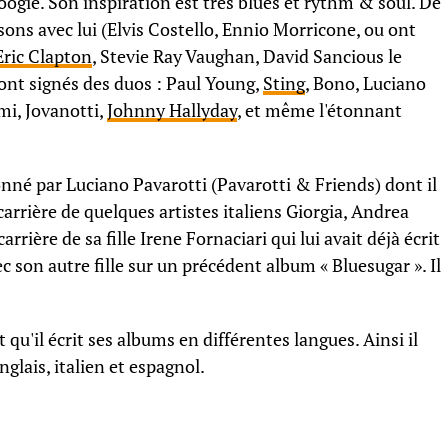
ogie. Son inspiration est très blues et rythm & soul. De
ns avec lui (Elvis Costello, Ennio Morricone, ou ont
Eric Clapton
, Stevie Ray Vaughan, David Sancious le
s ont signés des duos : Paul Young,
Sting
, Bono, Luciano
mi, Jovanotti,
Johnny Hallyday
, et même l'étonnant
donné par Luciano Pavarotti (Pavarotti & Friends) dont il
a carrière de quelques artistes italiens Giorgia, Andrea
arrière de sa fille Irene Fornaciari qui lui avait déjà écrit
 son autre fille sur un précédent album « Bluesugar ». Il
 qu'il écrit ses albums en différentes langues. Ainsi il
glais, italien et espagnol.