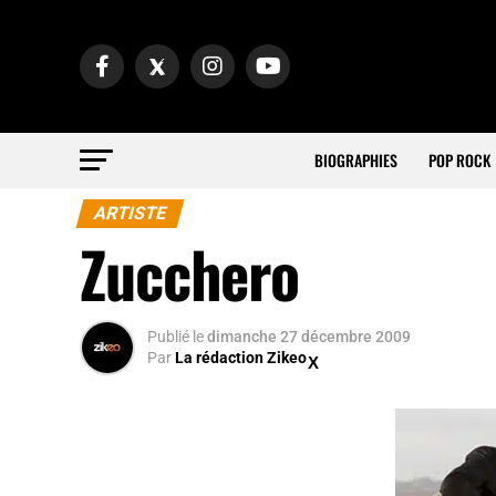
BIOGRAPHIES
POP ROCK
ARTISTE
Zucchero
Publié
le
dimanche 27 décembre 2009
Par
La rédaction Zikeo