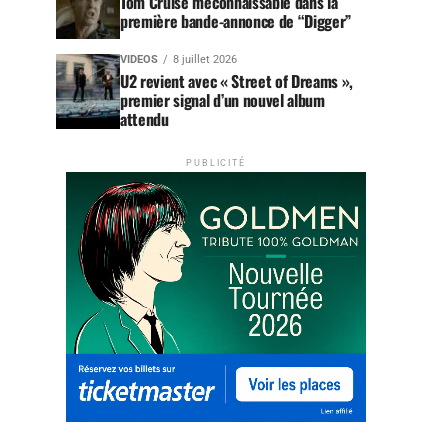
Tom Cruise méconnaissable dans la
première bande-annonce de “Digger”
VIDEOS
8 juillet 2026
U2 revient avec « Street of Dreams »,
premier signal d’un nouvel album
attendu
PUBLICITÉ