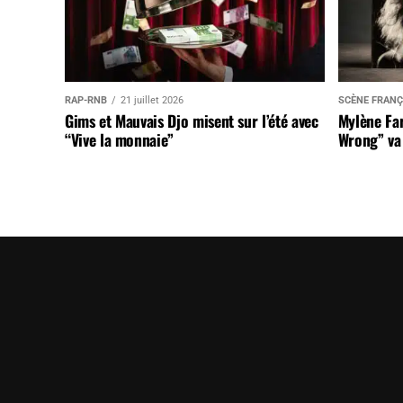
RAP-RNB
21 juillet 2026
SCÈNE FRANÇ
Gims et Mauvais Djo misent sur l’été avec
Mylène Far
“Vive la monnaie”
Wrong” va 