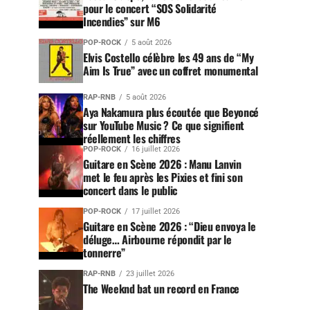
pour le concert “SOS Solidarité
Incendies” sur M6
POP-ROCK
5 août 2026
Elvis Costello célèbre les 49 ans de “My
Aim Is True” avec un coffret monumental
RAP-RNB
5 août 2026
Aya Nakamura plus écoutée que Beyoncé
sur YouTube Music ? Ce que signifient
réellement les chiffres
POP-ROCK
16 juillet 2026
Guitare en Scène 2026 : Manu Lanvin
met le feu après les Pixies et fini son
concert dans le public
POP-ROCK
17 juillet 2026
Guitare en Scène 2026 : “Dieu envoya le
déluge… Airbourne répondit par le
tonnerre”
RAP-RNB
23 juillet 2026
The Weeknd bat un record en France