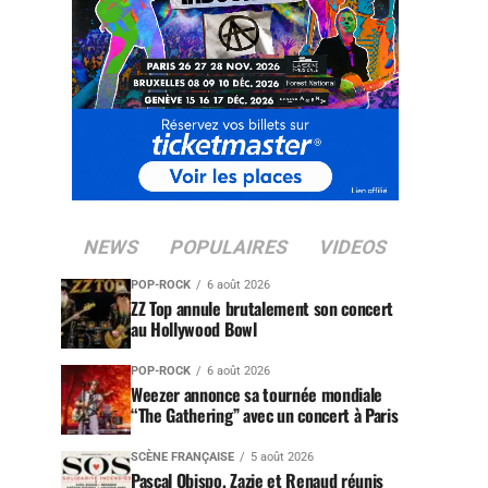
NEWS
POPULAIRES
VIDEOS
POP-ROCK
6 août 2026
ZZ Top annule brutalement son concert
au Hollywood Bowl
POP-ROCK
6 août 2026
Weezer annonce sa tournée mondiale
“The Gathering” avec un concert à Paris
SCÈNE FRANÇAISE
5 août 2026
Pascal Obispo, Zazie et Renaud réunis