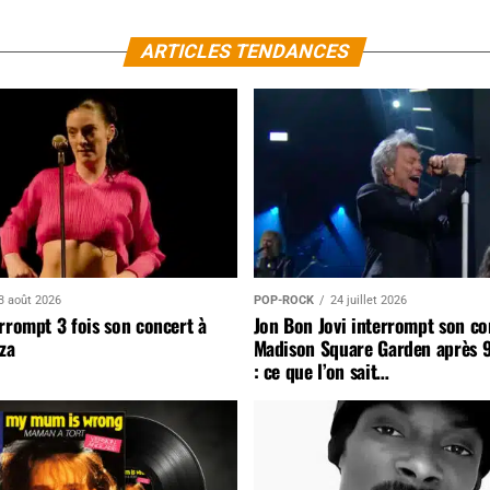
ARTICLES TENDANCES
3 août 2026
POP-ROCK
24 juillet 2026
rrompt 3 fois son concert à
Jon Bon Jovi interrompt son co
za
Madison Square Garden après 
: ce que l’on sait…