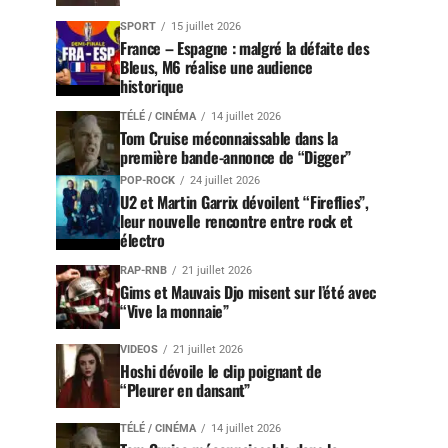
SPORT
15 juillet 2026
France – Espagne : malgré la défaite des
Bleus, M6 réalise une audience
historique
TÉLÉ / CINÉMA
14 juillet 2026
Tom Cruise méconnaissable dans la
première bande-annonce de “Digger”
POP-ROCK
24 juillet 2026
U2 et Martin Garrix dévoilent “Fireflies”,
leur nouvelle rencontre entre rock et
électro
RAP-RNB
21 juillet 2026
Gims et Mauvais Djo misent sur l’été avec
“Vive la monnaie”
VIDEOS
21 juillet 2026
Hoshi dévoile le clip poignant de
“Pleurer en dansant”
TÉLÉ / CINÉMA
14 juillet 2026