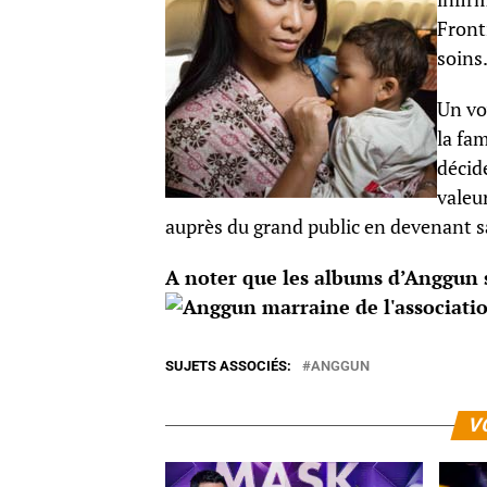
Front
soins
Un vo
la fa
décid
valeur
auprès du grand public en devenant s
A noter que les albums d’Anggun 
SUJETS ASSOCIÉS:
ANGGUN
V