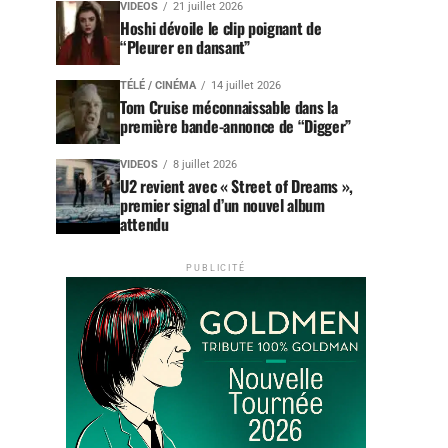
VIDEOS
21 juillet 2026
Hoshi dévoile le clip poignant de
“Pleurer en dansant”
TÉLÉ / CINÉMA
14 juillet 2026
Tom Cruise méconnaissable dans la
première bande-annonce de “Digger”
VIDEOS
8 juillet 2026
U2 revient avec « Street of Dreams »,
premier signal d’un nouvel album
attendu
PUBLICITÉ