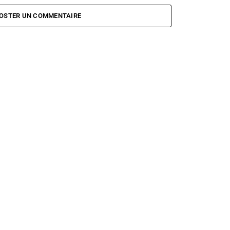
intègre le jury de Asia’s Got
Il Divo
A Musical Affair
OSTER UN COMMENTAIRE