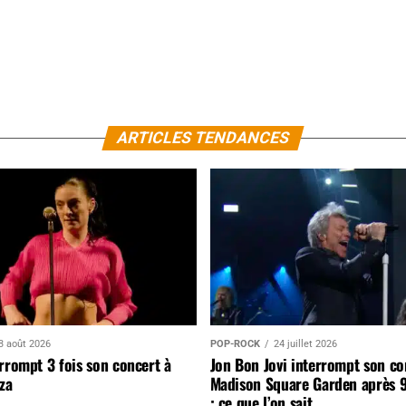
ARTICLES TENDANCES
3 août 2026
POP-ROCK
24 juillet 2026
rrompt 3 fois son concert à
Jon Bon Jovi interrompt son co
za
Madison Square Garden après 
: ce que l’on sait…