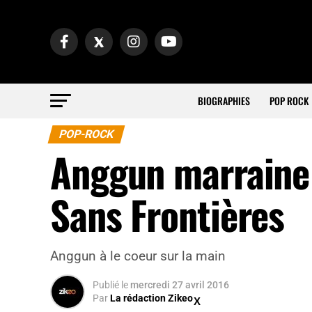
BIOGRAPHIES
POP ROCK
POP-ROCK
Anggun marraine 
Sans Frontières
Anggun à le coeur sur la main
Publié
le
mercredi 27 avril 2016
Par
La rédaction Zikeo