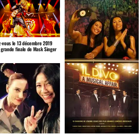
-vous le 13 décembre 2019
 grande finale de Mask Singer
Anggun dévoile sa statue de cire au
musée Madame Tussauds