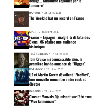
déluge… Airbourne répondit par le
tonnerre”
RAP-RNB
23 juillet 2026
The Weeknd bat un record en France
SPORT
15 juillet 2026
France – Espagne : malgré la défaite des
Bleus, M6 réalise une audience
historique
TÉLÉ / CINÉMA
14 juillet 2026
Tom Cruise méconnaissable dans la
première bande-annonce de “Digger”
POP-ROCK
24 juillet 2026
U2 et Martin Garrix dévoilent “Fireflies”,
leur nouvelle rencontre entre rock et
électro
RAP-RNB
21 juillet 2026
Gims et Mauvais Djo misent sur l’été avec
“Vive la monnaie”