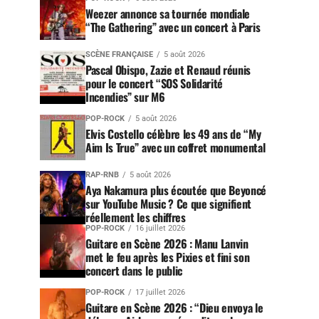
Weezer annonce sa tournée mondiale
“The Gathering” avec un concert à Paris
SCÈNE FRANÇAISE
5 août 2026
Pascal Obispo, Zazie et Renaud réunis
pour le concert “SOS Solidarité
Incendies” sur M6
POP-ROCK
5 août 2026
Elvis Costello célèbre les 49 ans de “My
Aim Is True” avec un coffret monumental
RAP-RNB
5 août 2026
Aya Nakamura plus écoutée que Beyoncé
sur YouTube Music ? Ce que signifient
réellement les chiffres
POP-ROCK
16 juillet 2026
Guitare en Scène 2026 : Manu Lanvin
met le feu après les Pixies et fini son
concert dans le public
POP-ROCK
17 juillet 2026
Guitare en Scène 2026 : “Dieu envoya le