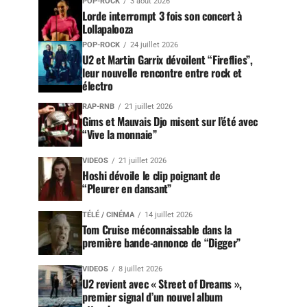
POP-ROCK
3 août 2026
Lorde interrompt 3 fois son concert à
Lollapalooza
POP-ROCK
24 juillet 2026
U2 et Martin Garrix dévoilent “Fireflies”,
leur nouvelle rencontre entre rock et
électro
RAP-RNB
21 juillet 2026
Gims et Mauvais Djo misent sur l’été avec
“Vive la monnaie”
VIDEOS
21 juillet 2026
Hoshi dévoile le clip poignant de
“Pleurer en dansant”
TÉLÉ / CINÉMA
14 juillet 2026
Tom Cruise méconnaissable dans la
première bande-annonce de “Digger”
VIDEOS
8 juillet 2026
U2 revient avec « Street of Dreams »,
premier signal d’un nouvel album