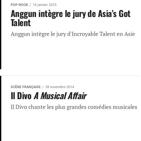
POP-ROCK
16 janvier 2015
Anggun intègre le jury de Asia’s Got
Talent
Anggun intègre le jury d'Incroyable Talent en Asie
SCÈNE FRANÇAISE
28 novembre 2014
Il Divo
A Musical Affair
Il Divo chante les plus grandes comédies musicales