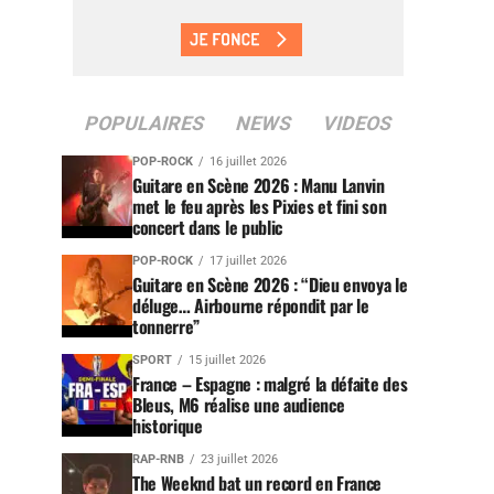
POPULAIRES
NEWS
VIDEOS
POP-ROCK
16 juillet 2026
Guitare en Scène 2026 : Manu Lanvin
met le feu après les Pixies et fini son
concert dans le public
POP-ROCK
17 juillet 2026
Guitare en Scène 2026 : “Dieu envoya le
déluge… Airbourne répondit par le
tonnerre”
SPORT
15 juillet 2026
France – Espagne : malgré la défaite des
Bleus, M6 réalise une audience
historique
RAP-RNB
23 juillet 2026
The Weeknd bat un record en France