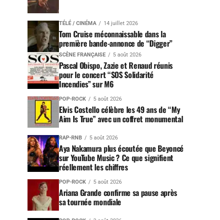
TÉLÉ / CINÉMA
14 juillet 2026
Tom Cruise méconnaissable dans la
première bande-annonce de “Digger”
SCÈNE FRANÇAISE
5 août 2026
Pascal Obispo, Zazie et Renaud réunis
pour le concert “SOS Solidarité
Incendies” sur M6
POP-ROCK
5 août 2026
Elvis Costello célèbre les 49 ans de “My
Aim Is True” avec un coffret monumental
RAP-RNB
5 août 2026
Aya Nakamura plus écoutée que Beyoncé
sur YouTube Music ? Ce que signifient
réellement les chiffres
POP-ROCK
5 août 2026
Ariana Grande confirme sa pause après
sa tournée mondiale