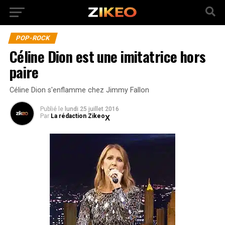
POP-ROCK
Céline Dion est une imitatrice hors
paire
Céline Dion s'enflamme chez Jimmy Fallon
Publié
le
lundi 25 juillet 2016
Par
La rédaction Zikeo