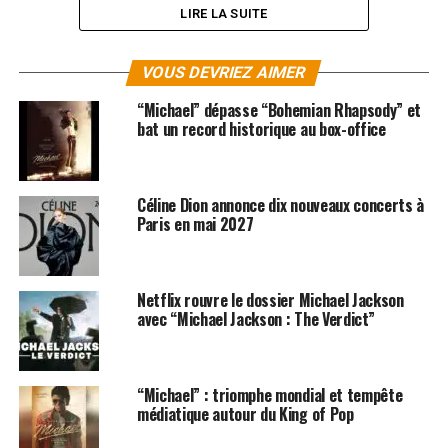
LIRE LA SUITE
VOUS DEVRIEZ AIMER
“Michael” dépasse “Bohemian Rhapsody” et
bat un record historique au box-office
Céline Dion annonce dix nouveaux concerts à
Paris en mai 2027
Netflix rouvre le dossier Michael Jackson
avec “Michael Jackson : The Verdict”
SUJETS ASSOCIÉS:
CÉLINE DION
JIMMY FALLON
MICHAEL JACKSON
RIHANNA
SIA
STARS
“Michael” : triomphe mondial et tempête
médiatique autour du King of Pop