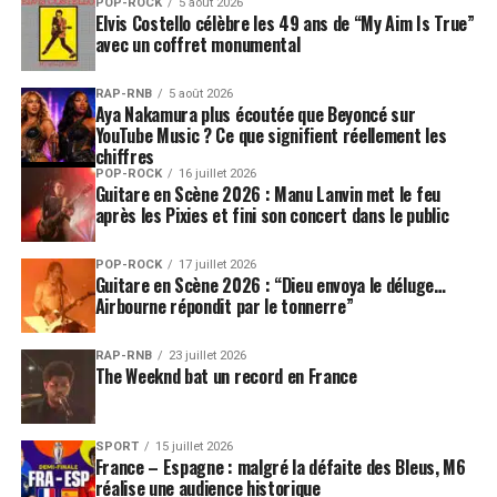
POP-ROCK
5 août 2026
Elvis Costello célèbre les 49 ans de “My Aim Is True”
avec un coffret monumental
RAP-RNB
5 août 2026
Aya Nakamura plus écoutée que Beyoncé sur
YouTube Music ? Ce que signifient réellement les
chiffres
POP-ROCK
16 juillet 2026
Guitare en Scène 2026 : Manu Lanvin met le feu
après les Pixies et fini son concert dans le public
POP-ROCK
17 juillet 2026
Guitare en Scène 2026 : “Dieu envoya le déluge…
Airbourne répondit par le tonnerre”
RAP-RNB
23 juillet 2026
The Weeknd bat un record en France
SPORT
15 juillet 2026
France – Espagne : malgré la défaite des Bleus, M6
réalise une audience historique