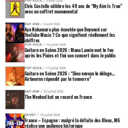
POP-ROCK
5 août 2026
Elvis Costello célèbre les 49 ans de “My Aim Is True”
avec un coffret monumental
RAP-RNB
5 août 2026
Aya Nakamura plus écoutée que Beyoncé sur
YouTube Music ? Ce que signifient réellement les
chiffres
POP-ROCK
16 juillet 2026
Guitare en Scène 2026 : Manu Lanvin met le feu
après les Pixies et fini son concert dans le public
POP-ROCK
17 juillet 2026
Guitare en Scène 2026 : “Dieu envoya le déluge…
Airbourne répondit par le tonnerre”
RAP-RNB
23 juillet 2026
The Weeknd bat un record en France
SPORT
15 juillet 2026
France – Espagne : malgré la défaite des Bleus, M6
réalise une audience historique