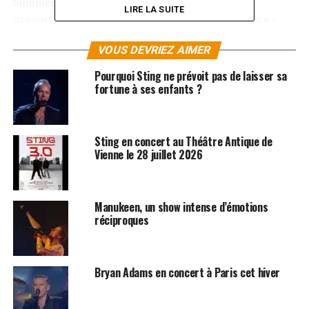
Summer, qui n’est autre que le fils de
Sting
. Ils
LIRE LA SUITE
présenteront leur dernier album «
Mondo Lumina
»,
sorti en 2015. Pour réserver vos places, rendez-vous sur
VOUS DEVRIEZ AIMER
les sites de la
Fnac
et de
France Billets
!
Pourquoi Sting ne prévoit pas de laisser sa
fortune à ses enfants ?
LES ALBUMS DE FICTION PLANE SONT DISPONIBLES
SUR
ITUNES
ET
AMAZON
SUJETS ASSOCIÉS:
CONCERT
FICTION PLANE
ROCK
Sting en concert au Théâtre Antique de
STING
Vienne le 28 juillet 2026
Manukeen, un show intense d’émotions
réciproques
Bryan Adams en concert à Paris cet hiver