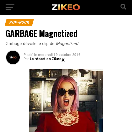
POP-ROCK
GARBAGE Magnetized
Garbage dévoile le clip de
Magnetized
Publié
le
mercredi 19 octobre 2016
Par
La rédaction Zikeo