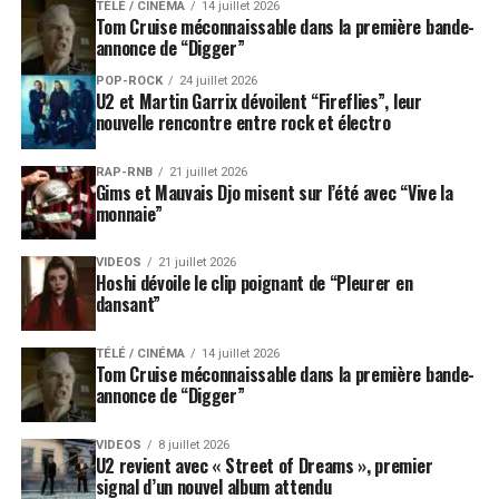
TÉLÉ / CINÉMA
14 juillet 2026
Tom Cruise méconnaissable dans la première bande-
annonce de “Digger”
POP-ROCK
24 juillet 2026
U2 et Martin Garrix dévoilent “Fireflies”, leur
nouvelle rencontre entre rock et électro
RAP-RNB
21 juillet 2026
Gims et Mauvais Djo misent sur l’été avec “Vive la
monnaie”
VIDEOS
21 juillet 2026
Hoshi dévoile le clip poignant de “Pleurer en
dansant”
TÉLÉ / CINÉMA
14 juillet 2026
Tom Cruise méconnaissable dans la première bande-
annonce de “Digger”
VIDEOS
8 juillet 2026
U2 revient avec « Street of Dreams », premier
signal d’un nouvel album attendu