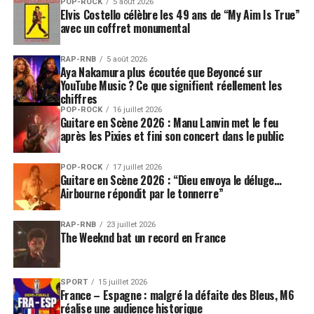
POP-ROCK
5 août 2026
Elvis Costello célèbre les 49 ans de “My Aim Is True”
avec un coffret monumental
RAP-RNB
5 août 2026
Aya Nakamura plus écoutée que Beyoncé sur
YouTube Music ? Ce que signifient réellement les
chiffres
POP-ROCK
16 juillet 2026
Guitare en Scène 2026 : Manu Lanvin met le feu
après les Pixies et fini son concert dans le public
POP-ROCK
17 juillet 2026
Guitare en Scène 2026 : “Dieu envoya le déluge…
Airbourne répondit par le tonnerre”
RAP-RNB
23 juillet 2026
The Weeknd bat un record en France
SPORT
15 juillet 2026
France – Espagne : malgré la défaite des Bleus, M6
réalise une audience historique