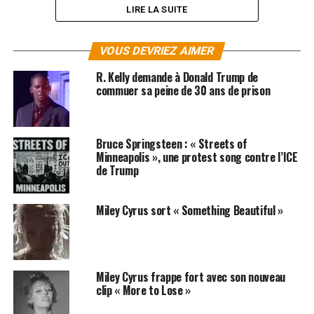
LIRE LA SUITE
VOUS DEVRIEZ AIMER
R. Kelly demande à Donald Trump de
commuer sa peine de 30 ans de prison
Bruce Springsteen : « Streets of
Minneapolis », une protest song contre l’ICE
de Trump
Miley Cyrus sort « Something Beautiful »
SUJETS ASSOCIÉS:
DONALD TRUMP
MILEY CYRUS
Miley Cyrus frappe fort avec son nouveau
clip « More to Lose »