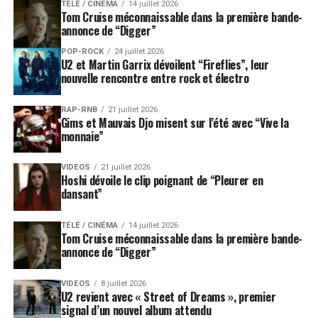
TÉLÉ / CINÉMA
14 juillet 2026
Tom Cruise méconnaissable dans la première bande-
annonce de “Digger”
POP-ROCK
24 juillet 2026
U2 et Martin Garrix dévoilent “Fireflies”, leur
nouvelle rencontre entre rock et électro
RAP-RNB
21 juillet 2026
Gims et Mauvais Djo misent sur l’été avec “Vive la
monnaie”
VIDEOS
21 juillet 2026
Hoshi dévoile le clip poignant de “Pleurer en
dansant”
TÉLÉ / CINÉMA
14 juillet 2026
Tom Cruise méconnaissable dans la première bande-
annonce de “Digger”
VIDEOS
8 juillet 2026
U2 revient avec « Street of Dreams », premier
signal d’un nouvel album attendu