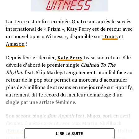
L’attente est enfin terminée. Quatre ans après le succès
international de « Prism », Katy Perry est de retour avec
un nouvel opus « Witness », disponible sur
iTunes
et
Amazon
!
Depuis février dernier,
Katy Perry
tease son retour. Elle
dévoile d’abord le premier single
Chained To The
Rhythm
feat. Skip Marley. L’engouement mondial face au
retour de la pop star permet au morceau d’accumuler
plus de 3 millions de streams en une journée sur Spotify,
autrement dit le record du meilleur démarrage d’un
single par une artiste féminine.
Son second single
Bon Appétit
feat. Migos, sort en avril
dernier. Il a été co-écrit avec Max Martin, Shellback
(
Britney Spears
, Maroon 5,
One Direction
), Oscar Holter
LIRE LA SUITE
(Christina Aguilera,
Justin Timberlake
, Tiesto), Ferras