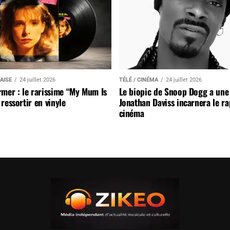
AISE
24 juillet 2026
TÉLÉ / CINÉMA
24 juillet 2026
mer : le rarissime “My Mum Is
Le biopic de Snoop Dogg a une 
ressortir en vinyle
Jonathan Daviss incarnera le r
cinéma