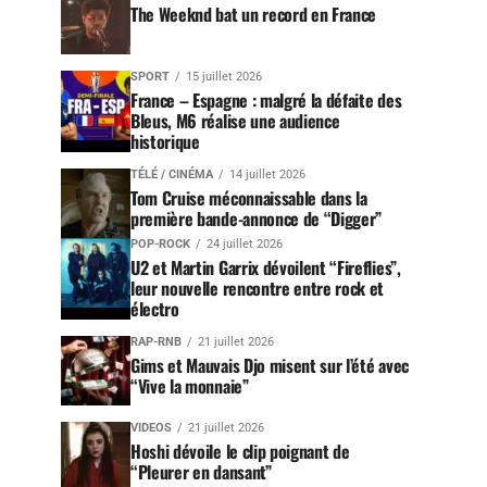
The Weeknd bat un record en France
SPORT
15 juillet 2026
France – Espagne : malgré la défaite des
Bleus, M6 réalise une audience
historique
TÉLÉ / CINÉMA
14 juillet 2026
Tom Cruise méconnaissable dans la
première bande-annonce de “Digger”
POP-ROCK
24 juillet 2026
U2 et Martin Garrix dévoilent “Fireflies”,
leur nouvelle rencontre entre rock et
électro
RAP-RNB
21 juillet 2026
Gims et Mauvais Djo misent sur l’été avec
“Vive la monnaie”
VIDEOS
21 juillet 2026
Hoshi dévoile le clip poignant de
“Pleurer en dansant”