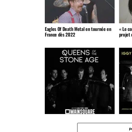
Eagles Of Death Metal en tournée en
« Le co
France dès 2022
projet 
Queens Of The Stone Age au Main
Iggy P
Square Festival 2018
P