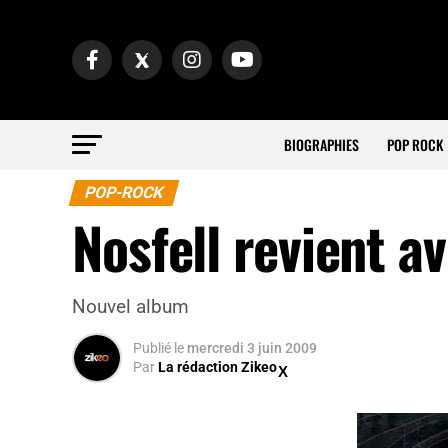
BIOGRAPHIES
POP ROCK
POP-ROCK
Nosfell revient a
Nouvel album
Publié
le
mercredi 3 juin 2009
Par
La rédaction Zikeo