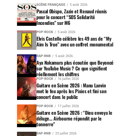
SCÈNE FRANÇAISE
5 août 2026
Pascal Obispo, Zazie et Renaud réunis
pour le concert “SOS Solidarité
Incendies” sur M6
POP-ROCK
5 août 2026
Elvis Costello célèbre les 49 ans de “My
Aim Is True” avec un coffret monumental
RAP-RNB
5 août 2026
Aya Nakamura plus écoutée que Beyoncé
sur YouTube Music ? Ce que signifient
réellement les chiffres
POP-ROCK
16 juillet 2026
Guitare en Scène 2026 : Manu Lanvin
met le feu après les Pixies et fini son
concert dans le public
POP-ROCK
17 juillet 2026
Guitare en Scène 2026 : “Dieu envoya le
déluge… Airbourne répondit par le
tonnerre”
RAP-RNB
23 juillet 2026