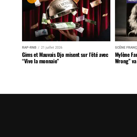
RAP-RNB
21 juillet 2026
SCÈNE FRANÇ
Gims et Mauvais Djo misent sur l’été avec
Mylène Far
“Vive la monnaie”
Wrong” va 