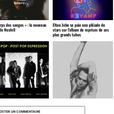
rps des songes » : le nouveau
Elton John se paie une pléiade de
de Nosfell
stars sur l’album de reprises de ses
plus grands tubes
op
Post Pop Depression
Nosfell
Amour Massif
OSTER UN COMMENTAIRE