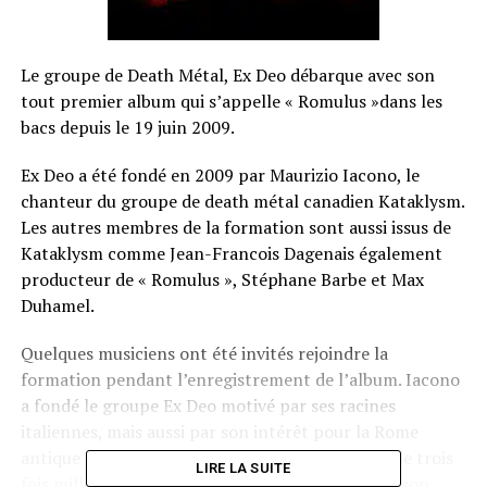
Le groupe de Death Métal, Ex Deo débarque avec son
tout premier album qui s’appelle « Romulus »dans les
bacs depuis le 19 juin 2009.
Ex Deo a été fondé en 2009 par Maurizio Iacono, le
chanteur du groupe de death métal canadien Kataklysm.
Les autres membres de la formation sont aussi issus de
Kataklysm comme Jean-Francois Dagenais également
producteur de « Romulus », Stéphane Barbe et Max
Duhamel.
Quelques musiciens ont été invités rejoindre la
formation pendant l’enregistrement de l’album. Iacono
a fondé le groupe Ex Deo motivé par ses racines
italiennes, mais aussi par son intérêt pour la Rome
antique et son histoire. Il a d’ailleurs choisi la ville trois
LIRE LA SUITE
fois millénaire comme thématique principale de son