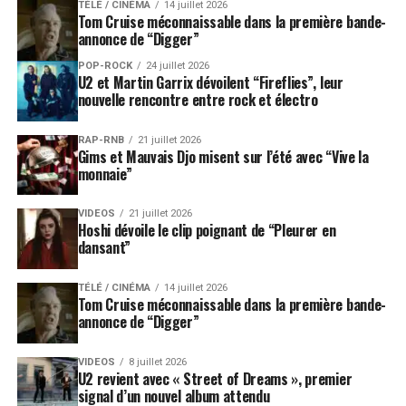
TÉLÉ / CINÉMA
14 juillet 2026
Tom Cruise méconnaissable dans la première bande-
annonce de “Digger”
POP-ROCK
24 juillet 2026
U2 et Martin Garrix dévoilent “Fireflies”, leur
nouvelle rencontre entre rock et électro
RAP-RNB
21 juillet 2026
Gims et Mauvais Djo misent sur l’été avec “Vive la
monnaie”
VIDEOS
21 juillet 2026
Hoshi dévoile le clip poignant de “Pleurer en
dansant”
TÉLÉ / CINÉMA
14 juillet 2026
Tom Cruise méconnaissable dans la première bande-
annonce de “Digger”
VIDEOS
8 juillet 2026
U2 revient avec « Street of Dreams », premier
signal d’un nouvel album attendu