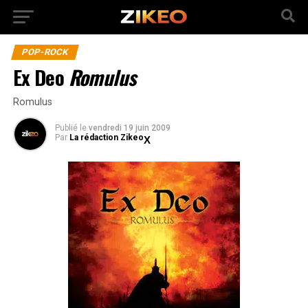
POP-ROCK
Ex Deo
Romulus
Romulus
Publié
le
vendredi 19 juin 2009
Par
La rédaction Zikeo