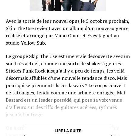
Avec la sortie de leur nouvel opus le 5 octobre prochain,
Skip The Use revient avec un album d’un nouveau genre
réalisé et arrangé par Manu Guiot et Yves Jaguet au
studio Yellow Sub.
Le groupe Skip The Use est une vraie découverte avec un
son très actuel, comme une sorte de shaker à genres.
Stickés Punk Rock jusqu’à il y a peu de temps, les voilà
désormais affublés d’une nouvelle tendance disco. Mais
pour qui se prennent-ils ces lascars ? Le corps couvert
de tatouages, tendu comme une arbalète enragée, Mat
Bastard est un leader possédé, qui pose sa voix venue
d’ailleurs sur des riffs de guitares acérées, rythmés
jusqu’à l’outrage.
On a croisé
Skip The Use
sur la route et sa reste de
LIRE LA SUITE
l’énergie brute et une grosse claque en pleine face à