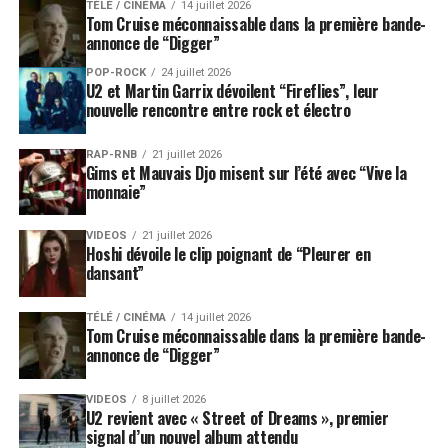
TÉLÉ / CINÉMA
14 juillet 2026
Tom Cruise méconnaissable dans la première bande-
annonce de “Digger”
POP-ROCK
24 juillet 2026
U2 et Martin Garrix dévoilent “Fireflies”, leur
nouvelle rencontre entre rock et électro
RAP-RNB
21 juillet 2026
Gims et Mauvais Djo misent sur l’été avec “Vive la
monnaie”
VIDEOS
21 juillet 2026
Hoshi dévoile le clip poignant de “Pleurer en
dansant”
TÉLÉ / CINÉMA
14 juillet 2026
Tom Cruise méconnaissable dans la première bande-
annonce de “Digger”
VIDEOS
8 juillet 2026
U2 revient avec « Street of Dreams », premier
signal d’un nouvel album attendu