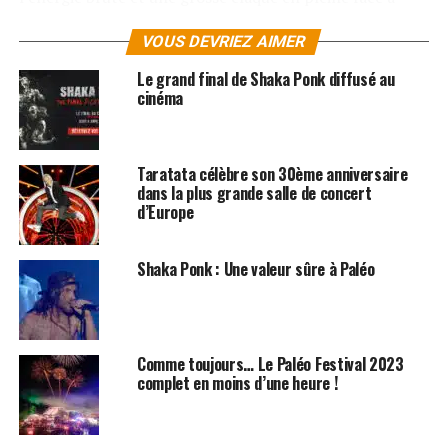
chaque concert. A noter la sortie de leur nouvel album à
VOUS DEVRIEZ AIMER
la rentrée.
Le grand final de Shaka Ponk diffusé au
LES ALBUMS DE SKIP THE USE SONT DISPONIBLES
cinéma
ICI
SUJETS ASSOCIÉS:
MAT BASTARD
SHAKA PONK
Taratata célèbre son 30ème anniversaire
SKIP THE USE
dans la plus grande salle de concert
d’Europe
Shaka Ponk : Une valeur sûre à Paléo
Comme toujours… Le Paléo Festival 2023
complet en moins d’une heure !