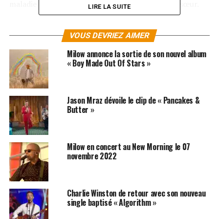
maladie grâce à un don de moelle épinière de sa sœur.
LIRE LA SUITE
Pas étonnant si le nouvel album d’Andrew McMahon
VOUS DEVRIEZ AIMER
« The Glass Passenger » regorge de vie et d’énergie.
Dans « The Glass Passenger », l’artiste ne parle pas
Milow annonce la sortie de son nouvel album
uniquement de son cancer, mais surtout de sa guérison.
« Boy Made Out Of Stars »
LES ALBUMS DE JACK’S MANNEQUIN SONT
DISPONIBLES ICI
Jason Mraz dévoile le clip de « Pancakes &
Butter »
SUJETS ASSOCIÉS:
CHARLIE WINSTON
JACK JOHNSON
Milow en concert au New Morning le 07
novembre 2022
Charlie Winston de retour avec son nouveau
single baptisé « Algorithm »