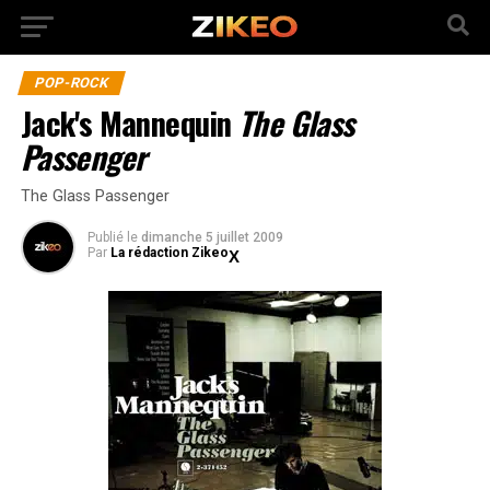
POP-ROCK
Jack's Mannequin
The Glass
Passenger
The Glass Passenger
Publié
le
dimanche 5 juillet 2009
Par
La rédaction Zikeo