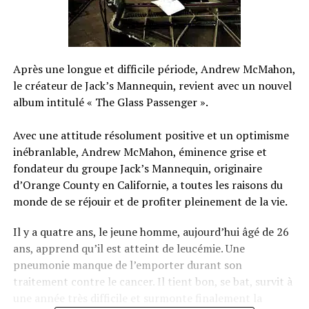
Après une longue et difficile période, Andrew McMahon,
le créateur de Jack’s Mannequin, revient avec un nouvel
album intitulé « The Glass Passenger ».
Avec une attitude résolument positive et un optimisme
inébranlable, Andrew McMahon, éminence grise et
fondateur du groupe Jack’s Mannequin, originaire
d’Orange County en Californie, a toutes les raisons du
monde de se réjouir et de profiter pleinement de la vie.
Il y a quatre ans, le jeune homme, aujourd’hui âgé de 26
ans, apprend qu’il est atteint de leucémie. Une
pneumonie manque de l’emporter durant son
traitement contre le cancer. Il tient bon, se bat, survit à
une année très difficile et surmonte finalement la