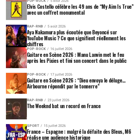
POP-ROCK
5 août 2026
Elvis Costello célèbre les 49 ans de “My Aim Is True”
avec un coffret monumental
RAP-RNB
5 août 2026
Aya Nakamura plus écoutée que Beyoncé sur
YouTube Music ? Ce que signifient réellement les
chiffres
POP-ROCK
16 juillet 2026
Guitare en Scène 2026 : Manu Lanvin met le feu
après les Pixies et fini son concert dans le public
POP-ROCK
17 juillet 2026
Guitare en Scène 2026 : “Dieu envoya le déluge…
Airbourne répondit par le tonnerre”
RAP-RNB
23 juillet 2026
The Weeknd bat un record en France
SPORT
15 juillet 2026
France – Espagne : malgré la défaite des Bleus, M6
réalise une audience historique