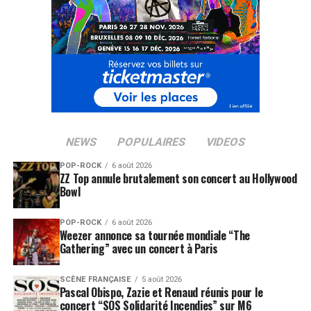
SUJETS ASSOCIÉS:
CHRIS ISAAK
GUITARE EN SCENE
NEWS
POPULAIRES
VIDEOS
POP-ROCK
6 août 2026
ZZ Top annule brutalement son concert au Hollywood
Bowl
POP-ROCK
6 août 2026
Weezer annonce sa tournée mondiale “The
Gathering” avec un concert à Paris
SCÈNE FRANÇAISE
5 août 2026
Pascal Obispo, Zazie et Renaud réunis pour le
concert “SOS Solidarité Incendies” sur M6