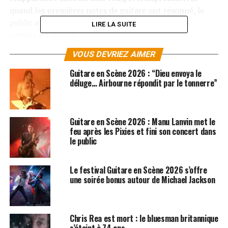
quand les premières notes de guitare ont résonné, le
public a compris qu’il allait vivre un moment pas
LIRE LA SUITE
comme les autres.
VOUS DEVRIEZ AIMER
Alternant entre rock’n’roll, rhythm’n’blues et surf
rock, le chanteur interprète de
Wicked Game
a déroulé
Guitare en Scène 2026 : “Dieu envoya le
un set aux allures de machine à remonter le temps.
Oh,
déluge… Airbourne répondit par le tonnerre”
Pretty Woman
a fait danser les spectateurs au rythme
des souvenirs du film culte de
Julia Roberts
et
Richard
Gere
,
Blue Hotel
les a envoûtés, et chaque solo de
Guitare en Scène 2026 : Manu Lanvin met le
guitare envoyait des vagues de nostalgie dans l’air chaud
feu après les Pixies et fini son concert dans
le public
de l’été.
Le spectacle hypnotique d’un
Le festival Guitare en Scène 2026 s’offre
une soirée bonus autour de Michael Jackson
crooner masterclass
Le public s’est laissé emporter sans soucis par la magie
Chris Rea est mort : le bluesman britannique
Isaak. La présence scénique du crooner, son humour et
s’éteint à 74 ans