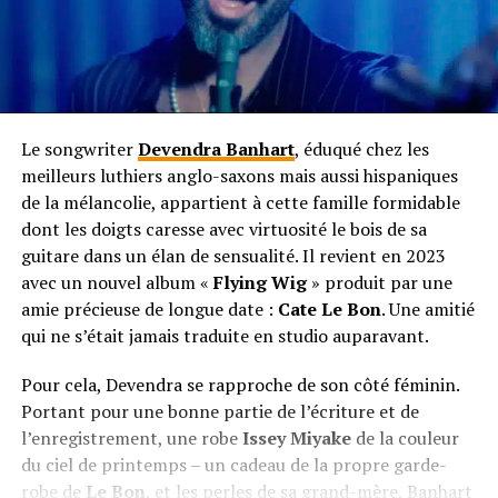
Le songwriter
Devendra Banhart
, éduqué chez les
meilleurs luthiers anglo-saxons mais aussi hispaniques
de la mélancolie, appartient à cette famille formidable
dont les doigts caresse avec virtuosité le bois de sa
guitare dans un élan de sensualité. Il revient en 2023
avec un nouvel album «
Flying Wig
» produit par une
amie précieuse de longue date :
Cate Le Bon
. Une amitié
qui ne s’était jamais traduite en studio auparavant.
Pour cela, Devendra se rapproche de son côté féminin.
Portant pour une bonne partie de l’écriture et de
l’enregistrement, une robe
Issey Miyake
de la couleur
du ciel de printemps – un cadeau de la propre garde-
robe de
Le Bon
, et les perles de sa grand-mère, Banhart