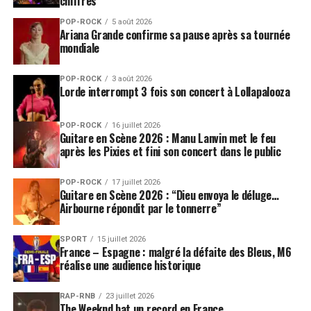
chiffres
POP-ROCK
5 août 2026
Ariana Grande confirme sa pause après sa tournée
mondiale
POP-ROCK
3 août 2026
Lorde interrompt 3 fois son concert à Lollapalooza
POP-ROCK
16 juillet 2026
Guitare en Scène 2026 : Manu Lanvin met le feu
après les Pixies et fini son concert dans le public
POP-ROCK
17 juillet 2026
Guitare en Scène 2026 : “Dieu envoya le déluge…
Airbourne répondit par le tonnerre”
SPORT
15 juillet 2026
France – Espagne : malgré la défaite des Bleus, M6
réalise une audience historique
RAP-RNB
23 juillet 2026
The Weeknd bat un record en France