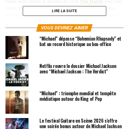
Eddie avait fondé le groupe de rock
Van Halen
avec son
frère Alex et le chanteur
David Lee Roth
à la fin des
LIRE LA SUITE
années 70. Ils ont marqué les années 80 avec des tubes
hard rock tels que
Jump
,
Panama
,
Runnin’ with the
VOUS DEVRIEZ AIMER
devil
, ou bien encore
Hot For Teacher
et
Eruption
.
“Michael” dépasse “Bohemian Rhapsody” et
Eddie Van Halen
est surtout connu pour avoir
bat un record historique au box-office
composé le célèbre solo de guitare du titre
Beat It
de
Michael Jackson
.
Netflix rouvre le dossier Michael Jackson
LES ALBUMS D’EDDY VAN HALEN SONT
avec “Michael Jackson : The Verdict”
DISPONIBLES ICI
SUJETS ASSOCIÉS:
MICHAEL JACKSON
VAN HALEN
“Michael” : triomphe mondial et tempête
médiatique autour du King of Pop
Le festival Guitare en Scène 2026 s’offre
une soirée bonus autour de Michael Jackson