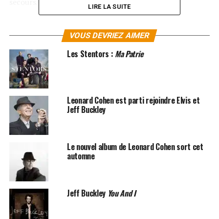
secours.
LIRE LA SUITE
Soigné par le staff médical présent lors du concert,
Leonard Cohen
a rapidement été emmené à l’hôpital,
VOUS DEVRIEZ AIMER
lieu qu’il a quitté dans la journée de samedi. Pour voir la
Les Stentors :
Ma Patrie
vidéo de l’évanouissement de Leonard Cohen
cliquez ici
!
Les albums de Leonard Cohen sont disponibles sur
Amazon
Leonard Cohen est parti rejoindre Elvis et
Jeff Buckley
SUJETS ASSOCIÉS:
JEFF BUCKLEY
LEONARD COHEN
Le nouvel album de Leonard Cohen sort cet
automne
Jeff Buckley
You And I