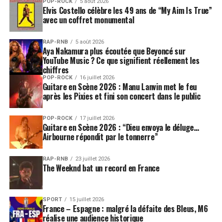
POP-ROCK
5 août 2026
Elvis Costello célèbre les 49 ans de “My Aim Is True”
avec un coffret monumental
RAP-RNB
5 août 2026
Aya Nakamura plus écoutée que Beyoncé sur
YouTube Music ? Ce que signifient réellement les
chiffres
POP-ROCK
16 juillet 2026
Guitare en Scène 2026 : Manu Lanvin met le feu
après les Pixies et fini son concert dans le public
POP-ROCK
17 juillet 2026
Guitare en Scène 2026 : “Dieu envoya le déluge…
Airbourne répondit par le tonnerre”
RAP-RNB
23 juillet 2026
The Weeknd bat un record en France
SPORT
15 juillet 2026
France – Espagne : malgré la défaite des Bleus, M6
réalise une audience historique