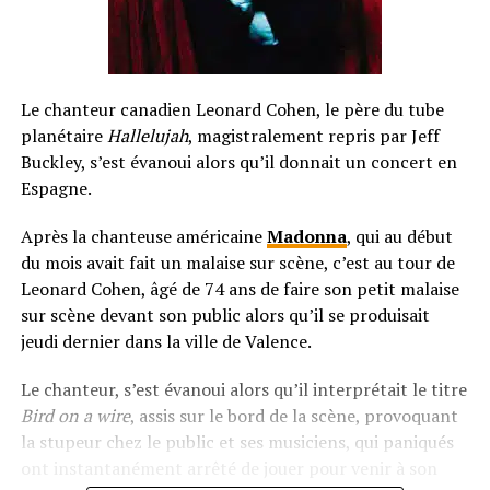
Le chanteur canadien Leonard Cohen, le père du tube
planétaire
Hallelujah
, magistralement repris par Jeff
Buckley, s’est évanoui alors qu’il donnait un concert en
Espagne.
Après la chanteuse américaine
Madonna
, qui au début
du mois avait fait un malaise sur scène, c’est au tour de
Leonard Cohen, âgé de 74 ans de faire son petit malaise
sur scène devant son public alors qu’il se produisait
jeudi dernier dans la ville de Valence.
Le chanteur, s’est évanoui alors qu’il interprétait le titre
Bird on a wire
, assis sur le bord de la scène, provoquant
la stupeur chez le public et ses musiciens, qui paniqués
ont instantanément arrêté de jouer pour venir à son