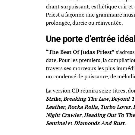
chant surpuissant, esthétique cuir et 
Priest a façonné une grammaire musi
prolongée, durcie ou réinventée.
Une porte d’entrée idéa
“
The Best Of Judas Priest
”
s’adress
date. Pour les premiers, la compilatio
travers ses morceaux les plus immédi
un condensé de puissance, de mélodie
La version CD réunira seize titres, d
Strike
,
Breaking The Law
,
Beyond T
Leather
,
Rocka Rolla
,
Turbo Lover
,
Night Crawler
,
Heading Out To Th
Sentinel
et
Diamonds And Rust
.