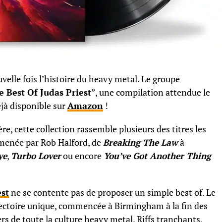
velle fois l’histoire du heavy metal. Le groupe
e Best Of Judas Priest
”, une compilation attendue le
éjà disponible sur
Amazon
!
 cette collection rassemble plusieurs des titres les
menée par Rob Halford, de
Breaking The Law
à
ye
,
Turbo Lover
ou encore
You’ve Got Another Thing
est
ne se contente pas de proposer un simple best of. Le
ectoire unique, commencée à Birmingham à la fin des
rs de toute la culture heavy metal. Riffs tranchants,