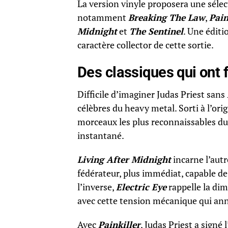
La version vinyle proposera une sélect
notamment
Breaking The Law
,
Pain
Midnight
et
The Sentinel
. Une éditi
caractère collector de cette sortie.
Des classiques qui ont 
Difficile d’imaginer Judas Priest sans
célèbres du heavy metal. Sorti à l’ori
morceaux les plus reconnaissables du 
instantané.
Living After Midnight
incarne l’autr
fédérateur, plus immédiat, capable de
l’inverse,
Electric Eye
rappelle la dim
avec cette tension mécanique qui an
Avec
Painkiller
, Judas Priest a signé