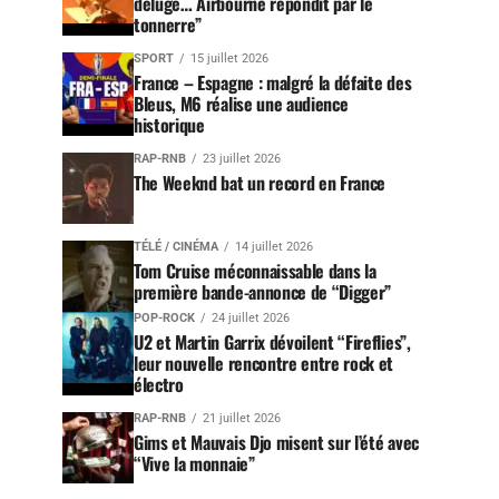
déluge… Airbourne répondit par le
tonnerre”
SPORT
15 juillet 2026
France – Espagne : malgré la défaite des
Bleus, M6 réalise une audience
historique
RAP-RNB
23 juillet 2026
The Weeknd bat un record en France
TÉLÉ / CINÉMA
14 juillet 2026
Tom Cruise méconnaissable dans la
première bande-annonce de “Digger”
POP-ROCK
24 juillet 2026
U2 et Martin Garrix dévoilent “Fireflies”,
leur nouvelle rencontre entre rock et
électro
RAP-RNB
21 juillet 2026
Gims et Mauvais Djo misent sur l’été avec
“Vive la monnaie”