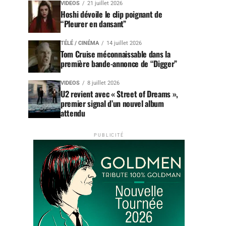
VIDEOS
21 juillet 2026
Hoshi dévoile le clip poignant de
“Pleurer en dansant”
TÉLÉ / CINÉMA
14 juillet 2026
Tom Cruise méconnaissable dans la
première bande-annonce de “Digger”
VIDEOS
8 juillet 2026
U2 revient avec « Street of Dreams »,
premier signal d’un nouvel album
attendu
PUBLICITÉ