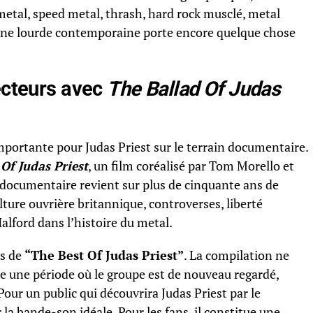
metal, speed metal, thrash, hard rock musclé, metal
scène lourde contemporaine porte encore quelque chose
ecteurs avec
The Ballad Of Judas
ortante pour Judas Priest sur le terrain documentaire.
Of Judas Priest
, un film coréalisé par Tom Morello et
 documentaire revient sur plus de cinquante ans de
lture ouvrière britannique, controverses, liberté
Halford dans l’histoire du metal.
ns de
“
The Best Of Judas Priest
”
. La compilation ne
ne une période où le groupe est de nouveau regardé,
Pour un public qui découvrira Judas Priest par le
la bande-son idéale. Pour les fans, il constitue une