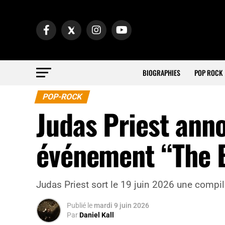
BIOGRAPHIES
POP ROCK
POP-ROCK
Judas Priest ann
événement “The B
Judas Priest sort le 19 juin 2026 une compil
Publié
le
mardi 9 juin 2026
Par
Daniel Kall