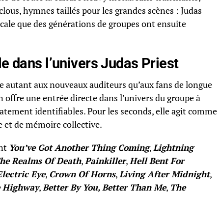
clous, hymnes taillés pour les grandes scènes : Judas
cale que des générations de groupes ont ensuite
le dans l’univers Judas Priest
e autant aux nouveaux auditeurs qu’aux fans de longue
n offre une entrée directe dans l’univers du groupe à
atement identifiables. Pour les seconds, elle agit comme
 et de mémoire collective.
ont
You’ve Got Another Thing Coming
,
Lightning
he Realms Of Death
,
Painkiller
,
Hell Bent For
Electric Eye
,
Crown Of Horns
,
Living After Midnight
,
e Highway
,
Better By You, Better Than Me
,
The