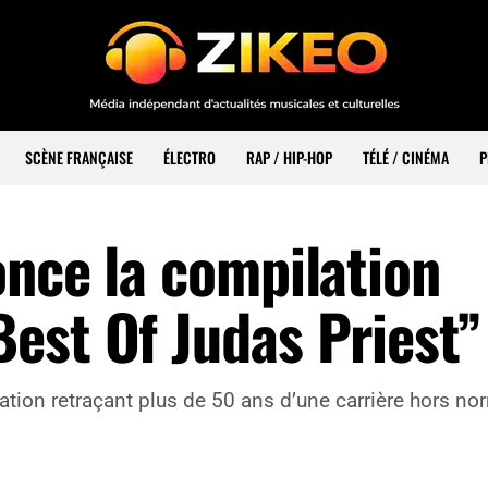
SCÈNE FRANÇAISE
ÉLECTRO
RAP / HIP-HOP
TÉLÉ / CINÉMA
P
once la compilation
est Of Judas Priest”
ation retraçant plus de 50 ans d’une carrière hors no