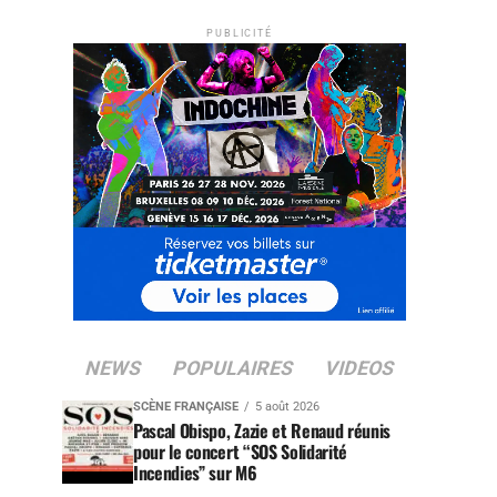
PUBLICITÉ
NEWS
POPULAIRES
VIDEOS
SCÈNE FRANÇAISE
5 août 2026
Pascal Obispo, Zazie et Renaud réunis
pour le concert “SOS Solidarité
Incendies” sur M6