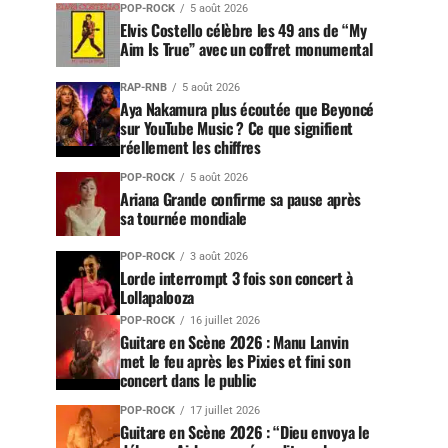
POP-ROCK
5 août 2026
Elvis Costello célèbre les 49 ans de “My
Aim Is True” avec un coffret monumental
RAP-RNB
5 août 2026
Aya Nakamura plus écoutée que Beyoncé
sur YouTube Music ? Ce que signifient
réellement les chiffres
POP-ROCK
5 août 2026
Ariana Grande confirme sa pause après
sa tournée mondiale
POP-ROCK
3 août 2026
Lorde interrompt 3 fois son concert à
Lollapalooza
POP-ROCK
16 juillet 2026
Guitare en Scène 2026 : Manu Lanvin
met le feu après les Pixies et fini son
concert dans le public
POP-ROCK
17 juillet 2026
Guitare en Scène 2026 : “Dieu envoya le