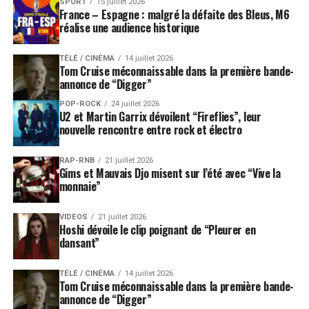
SPORT
15 juillet 2026
France – Espagne : malgré la défaite des Bleus, M6
réalise une audience historique
TÉLÉ / CINÉMA
14 juillet 2026
Tom Cruise méconnaissable dans la première bande-
annonce de “Digger”
POP-ROCK
24 juillet 2026
U2 et Martin Garrix dévoilent “Fireflies”, leur
nouvelle rencontre entre rock et électro
RAP-RNB
21 juillet 2026
Gims et Mauvais Djo misent sur l’été avec “Vive la
monnaie”
VIDEOS
21 juillet 2026
Hoshi dévoile le clip poignant de “Pleurer en
dansant”
TÉLÉ / CINÉMA
14 juillet 2026
Tom Cruise méconnaissable dans la première bande-
annonce de “Digger”