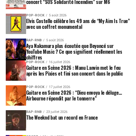
concert “SOS Solidarité Incendies” sur M6
POP-ROCK
5 août 2026
Elvis Costello célèbre les 49 ans de “My Aim Is True”
avec un coffret monumental
RAP-RNB
5 août 2026
Aya Nakamura plus écoutée que Beyoncé sur
YouTube Music ? Ce que signifient réellement les
chiffres
POP-ROCK
16 juillet 2026
Guitare en Scène 2026 : Manu Lanvin met le feu
après les Pixies et fini son concert dans le public
POP-ROCK
17 juillet 2026
Guitare en Scène 2026 : “Dieu envoya le déluge…
Airbourne répondit par le tonnerre”
RAP-RNB
23 juillet 2026
The Weeknd bat un record en France