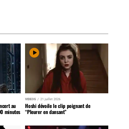
VIDEOS
21 juillet 2026
ncert au
Hoshi dévoile le clip poignant de
90 minutes
“Pleurer en dansant”