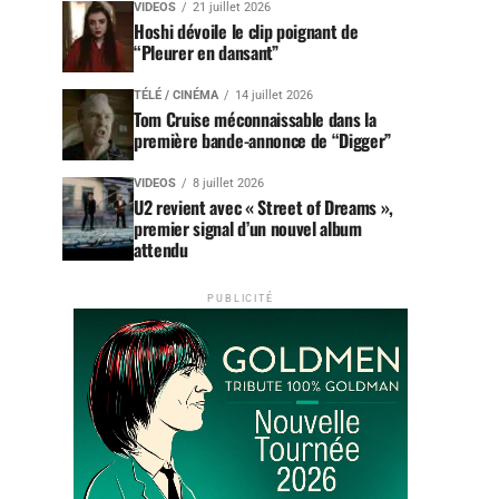
VIDEOS
21 juillet 2026
Hoshi dévoile le clip poignant de
“Pleurer en dansant”
TÉLÉ / CINÉMA
14 juillet 2026
Tom Cruise méconnaissable dans la
première bande-annonce de “Digger”
VIDEOS
8 juillet 2026
U2 revient avec « Street of Dreams »,
premier signal d’un nouvel album
attendu
PUBLICITÉ