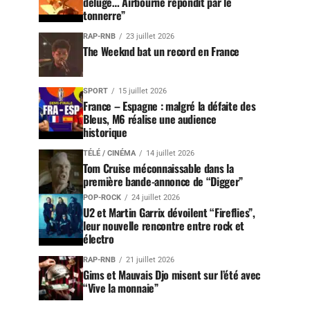
déluge… Airbourne répondit par le
tonnerre”
RAP-RNB
23 juillet 2026
The Weeknd bat un record en France
SPORT
15 juillet 2026
France – Espagne : malgré la défaite des
Bleus, M6 réalise une audience
historique
TÉLÉ / CINÉMA
14 juillet 2026
Tom Cruise méconnaissable dans la
première bande-annonce de “Digger”
POP-ROCK
24 juillet 2026
U2 et Martin Garrix dévoilent “Fireflies”,
leur nouvelle rencontre entre rock et
électro
RAP-RNB
21 juillet 2026
Gims et Mauvais Djo misent sur l’été avec
“Vive la monnaie”