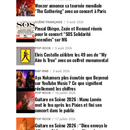
Weezer annonce sa tournée mondiale
“The Gathering” avec un concert à Paris
SCÈNE FRANÇAISE
5 août 2026
Pascal Obispo, Zazie et Renaud réunis
pour le concert “SOS Solidarité
Incendies” sur M6
POP-ROCK
5 août 2026
Elvis Costello célèbre les 49 ans de “My
Aim Is True” avec un coffret monumental
RAP-RNB
5 août 2026
Aya Nakamura plus écoutée que Beyoncé
sur YouTube Music ? Ce que signifient
réellement les chiffres
POP-ROCK
16 juillet 2026
Guitare en Scène 2026 : Manu Lanvin
met le feu après les Pixies et fini son
concert dans le public
POP-ROCK
17 juillet 2026
Guitare en Scène 2026 : “Dieu envoya le