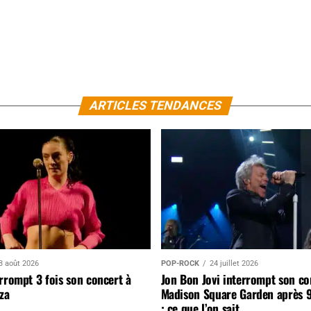
ARTICLES TENDANCES
3 août 2026
POP-ROCK
24 juillet 2026
rrompt 3 fois son concert à
Jon Bon Jovi interrompt son co
za
Madison Square Garden après 
: ce que l’on sait…