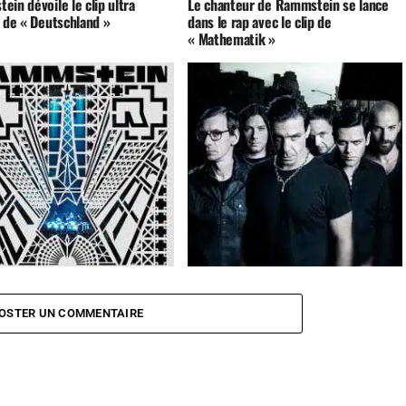
in dévoile le clip ultra
Le chanteur de Rammstein se lance
’ de « Deutschland »
dans le rap avec le clip de
« Mathematik »
ein : Paris
L’intégrale de Rammstein enfin en
vinyle
OSTER UN COMMENTAIRE