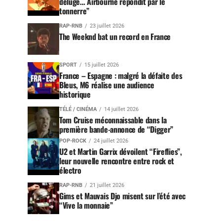
déluge… Airbourne répondit par le
tonnerre”
RAP-RNB
23 juillet 2026
The Weeknd bat un record en France
SPORT
15 juillet 2026
France – Espagne : malgré la défaite des
Bleus, M6 réalise une audience
historique
TÉLÉ / CINÉMA
14 juillet 2026
Tom Cruise méconnaissable dans la
première bande-annonce de “Digger”
POP-ROCK
24 juillet 2026
U2 et Martin Garrix dévoilent “Fireflies”,
leur nouvelle rencontre entre rock et
électro
RAP-RNB
21 juillet 2026
Gims et Mauvais Djo misent sur l’été avec
“Vive la monnaie”