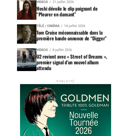
VIDEOS
21 juillet 2026
Hoshi dévoile le clip poignant de
“Pleurer en dansant”
TÉLÉ / CINÉMA
14 juillet 2026
Tom Cruise méconnaissable dans la
première bande-annonce de “Digger”
VIDEOS
8 juillet 2026
U2 revient avec « Street of Dreams »,
premier signal d’un nouvel album
attendu
PUBLICITÉ