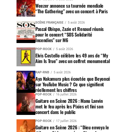
Weezer annonce sa tournée mondiale
“The Gathering” avec un concert à Paris
SCÈNE FRANÇAISE
5 août 2026
Pascal Obispo, Zazie et Renaud réunis
pour le concert “SOS Solidarité
Incendies” sur M6
POP-ROCK
5 août 2026
Elvis Costello célèbre les 49 ans de “My
Aim Is True” avec un coffret monumental
RAP-RNB
5 août 2026
Aya Nakamura plus écoutée que Beyoncé
sur YouTube Music ? Ce que signifient
réellement les chiffres
POP-ROCK
16 juillet 2026
Guitare en Scène 2026 : Manu Lanvin
met le feu après les Pixies et fini son
concert dans le public
POP-ROCK
17 juillet 2026
Guitare en Scène 2026 : “Dieu envoya le