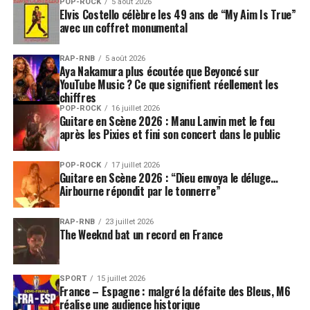
POP-ROCK
5 août 2026
Elvis Costello célèbre les 49 ans de “My Aim Is True”
avec un coffret monumental
RAP-RNB
5 août 2026
Aya Nakamura plus écoutée que Beyoncé sur
YouTube Music ? Ce que signifient réellement les
chiffres
POP-ROCK
16 juillet 2026
Guitare en Scène 2026 : Manu Lanvin met le feu
après les Pixies et fini son concert dans le public
POP-ROCK
17 juillet 2026
Guitare en Scène 2026 : “Dieu envoya le déluge…
Airbourne répondit par le tonnerre”
RAP-RNB
23 juillet 2026
The Weeknd bat un record en France
SPORT
15 juillet 2026
France – Espagne : malgré la défaite des Bleus, M6
réalise une audience historique