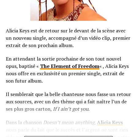
Alicia Keys est de retour sur le devant de la scène avec
un nouveau single, accompagné d’un vidéo clip, premier
extrait de son prochain album.
En attendant la sortie prochaine de son tout nouvel
opus, baptisé «
The Element of Freedom
« , Alicia Keys
nous offre en exclusivité un premier single, extrait de
son futur album.
Il semblerait que la belle chanteuse nous fasse un retour
aux sources, avec un des thème qui a fait naître l’un de
ses plus gros carton,
If I ain’t got you
.
Dans la chanson
Doesn’t mean anything
,
Alicia Keys
nous parle du fait que le succès et l’argent ne sont rien