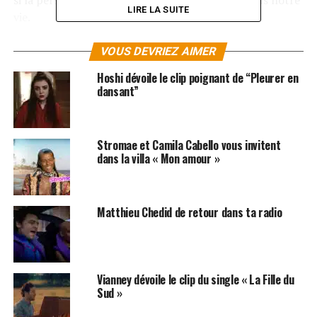
si la personne qu’on aime n’est pas présente dans notre
LIRE LA SUITE
vie.
Avec son nouveau single, la chanteuse affine un peu plus
VOUS DEVRIEZ AIMER
son style par rapport aux années précédentes. Ainsi elle
Hoshi dévoile le clip poignant de “Pleurer en
pose sa voix sur des rythmes qui mélangent la pop, la
dansant”
soul et le r’n’b.
Pour voir le clip de
Doesn’t mean anything
,
cliquez ici
!
Stromae et Camila Cabello vous invitent
dans la villa « Mon amour »
SUJETS ASSOCIÉS:
ALICIA KEYS
CLIPS
Matthieu Chedid de retour dans ta radio
Vianney dévoile le clip du single « La Fille du
Sud »