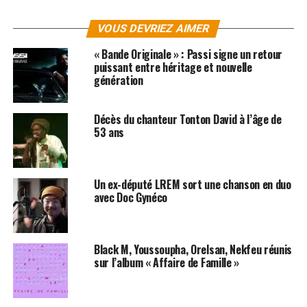
Le Canard enchaîné rapporte que Doc Gyneco récement
fait un petit passage par le Pôle emploi d’Auteuil le 17
VOUS DEVRIEZ AIMER
février dernier pour allé récupérer le montant de son
« Bande Originale » : Passi signe un retour
indemnité chômage. Il semblerait que le chanteur
puissant entre héritage et nouvelle
devrait toucher 83,31 euros par jours jusqu’au 24
génération
octobre 2010. Par conséquent, s’il ne bosse pas jusqu’à
cette date, il devrait toucher un total de 20 244,33
Décès du chanteur Tonton David à l’âge de
Euros. Point positif… ses détracteurs n’auront pas à
53 ans
supporter de nouvelles chansons ou des dates de
concerts dans leurs régions !
Un ex-député LREM sort une chanson en duo
avec Doc Gynéco
Black M, Youssoupha, Orelsan, Nekfeu réunis
sur l’album « Affaire de Famille »