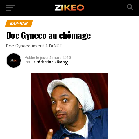
RAP-RNB
Doc Gyneco au chômage
Doc Gyneco inscrit à l'ANPE
Publié
le
jeudi 4 mars 2010
Par
La rédaction Zikeo