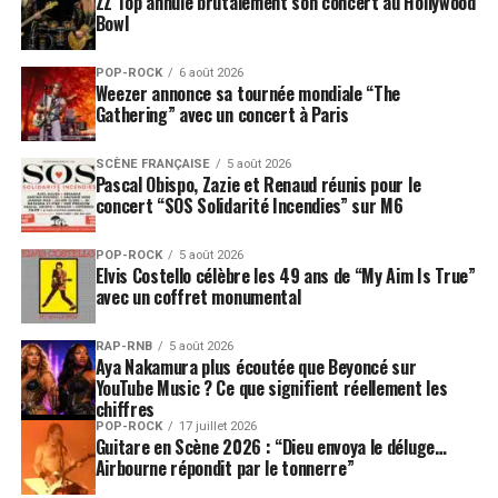
ZZ Top annule brutalement son concert au Hollywood
Bowl
POP-ROCK
6 août 2026
Weezer annonce sa tournée mondiale “The
Gathering” avec un concert à Paris
SCÈNE FRANÇAISE
5 août 2026
Pascal Obispo, Zazie et Renaud réunis pour le
concert “SOS Solidarité Incendies” sur M6
POP-ROCK
5 août 2026
Elvis Costello célèbre les 49 ans de “My Aim Is True”
avec un coffret monumental
RAP-RNB
5 août 2026
Aya Nakamura plus écoutée que Beyoncé sur
YouTube Music ? Ce que signifient réellement les
chiffres
POP-ROCK
17 juillet 2026
Guitare en Scène 2026 : “Dieu envoya le déluge…
Airbourne répondit par le tonnerre”