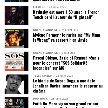
ÉLECTRO
29 juillet 2026
Kavinsky est mort à 50 ans : la French
Touch perd l’auteur de “Nightcall”
SCÈNE FRANÇAISE
24 juillet 2026
Mylène Farmer : le rarissime “My Mum
Is Wrong” va ressortir en vinyle
SCÈNE FRANÇAISE
5 août 2026
Pascal Obispo, Zazie et Renaud réunis
pour le concert “SOS Solidarité
Incendies” sur M6
TÉLÉ / CINÉMA
24 juillet 2026
Le biopic de Snoop Dogg a une date :
Jonathan Daviss incarnera le rappeur au
cinéma
POP-ROCK
28 juillet 2026
Faith No More signe son grand retour