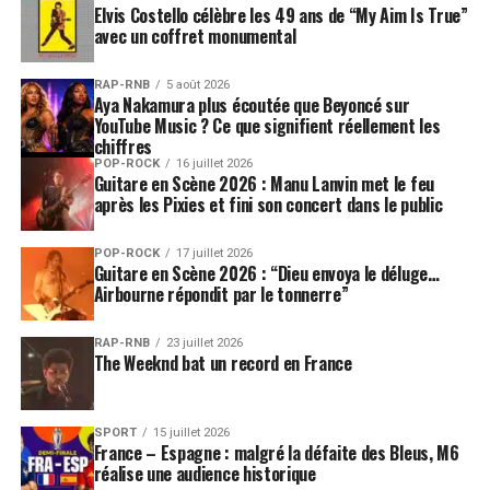
Elvis Costello célèbre les 49 ans de “My Aim Is True”
avec un coffret monumental
RAP-RNB
5 août 2026
Aya Nakamura plus écoutée que Beyoncé sur
YouTube Music ? Ce que signifient réellement les
chiffres
POP-ROCK
16 juillet 2026
Guitare en Scène 2026 : Manu Lanvin met le feu
après les Pixies et fini son concert dans le public
POP-ROCK
17 juillet 2026
Guitare en Scène 2026 : “Dieu envoya le déluge…
Airbourne répondit par le tonnerre”
RAP-RNB
23 juillet 2026
The Weeknd bat un record en France
SPORT
15 juillet 2026
France – Espagne : malgré la défaite des Bleus, M6
réalise une audience historique