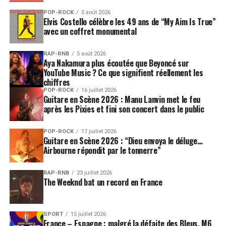
POP-ROCK
5 août 2026
Elvis Costello célèbre les 49 ans de “My Aim Is True”
avec un coffret monumental
RAP-RNB
5 août 2026
Aya Nakamura plus écoutée que Beyoncé sur
YouTube Music ? Ce que signifient réellement les
chiffres
POP-ROCK
16 juillet 2026
Guitare en Scène 2026 : Manu Lanvin met le feu
après les Pixies et fini son concert dans le public
POP-ROCK
17 juillet 2026
Guitare en Scène 2026 : “Dieu envoya le déluge…
Airbourne répondit par le tonnerre”
RAP-RNB
23 juillet 2026
The Weeknd bat un record en France
SPORT
15 juillet 2026
France – Espagne : malgré la défaite des Bleus, M6