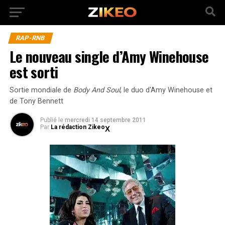
RAP-RNB
Le nouveau single d’Amy Winehouse
est sorti
Sortie mondiale de
Body And Soul
, le duo d'Amy Winehouse et
de Tony Bennett
Publié
le
mercredi 14 septembre 2011
Par
La rédaction Zikeo