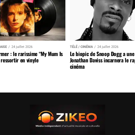
AISE
24 juillet 2026
TÉLÉ / CINÉMA
24 juillet 2026
mer : le rarissime “My Mum Is
Le biopic de Snoop Dogg a une 
ressortir en vinyle
Jonathan Daviss incarnera le r
cinéma