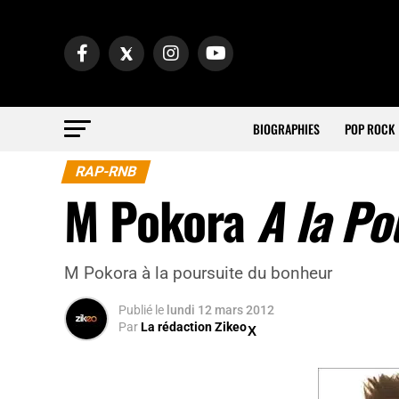
BIOGRAPHIES
POP ROCK
RAP-RNB
M Pokora
A la Po
M Pokora à la poursuite du bonheur
Publié
le
lundi 12 mars 2012
Par
La rédaction Zikeo