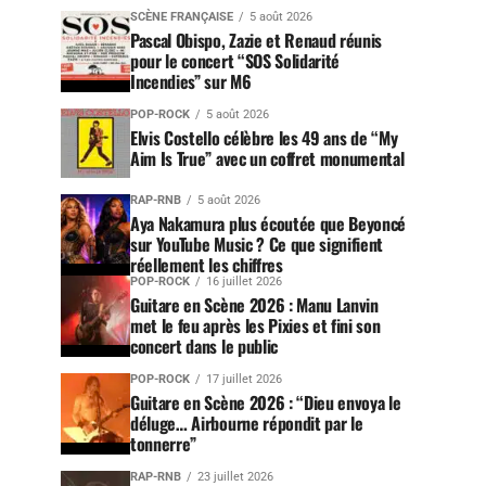
SCÈNE FRANÇAISE
5 août 2026
Pascal Obispo, Zazie et Renaud réunis
pour le concert “SOS Solidarité
Incendies” sur M6
POP-ROCK
5 août 2026
Elvis Costello célèbre les 49 ans de “My
Aim Is True” avec un coffret monumental
RAP-RNB
5 août 2026
Aya Nakamura plus écoutée que Beyoncé
sur YouTube Music ? Ce que signifient
réellement les chiffres
POP-ROCK
16 juillet 2026
Guitare en Scène 2026 : Manu Lanvin
met le feu après les Pixies et fini son
concert dans le public
POP-ROCK
17 juillet 2026
Guitare en Scène 2026 : “Dieu envoya le
déluge… Airbourne répondit par le
tonnerre”
RAP-RNB
23 juillet 2026