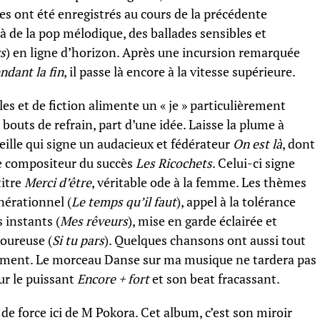
res ont été enregistrés au cours de la précédente
à de la pop mélodique, des ballades sensibles et
rs
) en ligne d’horizon. Après une incursion remarquée
ndant la fin
, il passe là encore à la vitesse supérieure.
 et de fiction alimente un « je » particulièrement
 bouts de refrain, part d’une idée. Laisse la plume à
ille qui signe un audacieux et fédérateur
On est là
, dont
le compositeur du succès
Les Ricochets
. Celui-ci signe
titre
Merci d’être
, véritable ode à la femme. Les thèmes
nérationnel (
Le temps qu’il faut
), appel à la tolérance
s instants (
Mes rêveurs
), mise en garde éclairée et
moureuse (
Si tu pars
). Quelques chansons ont aussi tout
hement. Le morceau Danse sur ma musique ne tardera pas
ur le puissant
Encore + fort
et son beat fracassant.
r de force ici de M Pokora. Cet album, c’est son miroir