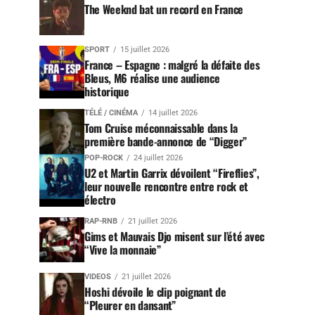
The Weeknd bat un record en France
SPORT
15 juillet 2026
France – Espagne : malgré la défaite des
Bleus, M6 réalise une audience
historique
TÉLÉ / CINÉMA
14 juillet 2026
Tom Cruise méconnaissable dans la
première bande-annonce de “Digger”
POP-ROCK
24 juillet 2026
U2 et Martin Garrix dévoilent “Fireflies”,
leur nouvelle rencontre entre rock et
électro
RAP-RNB
21 juillet 2026
Gims et Mauvais Djo misent sur l’été avec
“Vive la monnaie”
VIDEOS
21 juillet 2026
Hoshi dévoile le clip poignant de
“Pleurer en dansant”