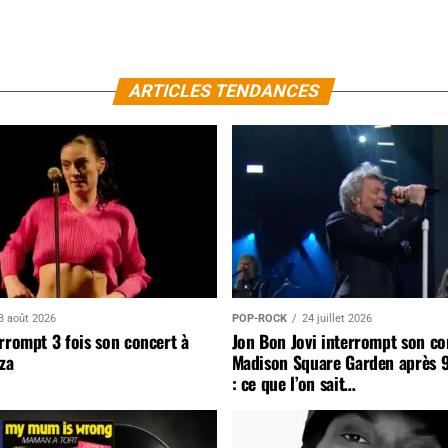
ARTICLES TENDANCES
3 août 2026
POP-ROCK
24 juillet 2026
rrompt 3 fois son concert à
Jon Bon Jovi interrompt son co
za
Madison Square Garden après 
: ce que l’on sait…