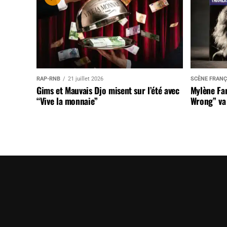
RAP-RNB
21 juillet 2026
SCÈNE FRANÇ
Gims et Mauvais Djo misent sur l’été avec
Mylène Far
“Vive la monnaie”
Wrong” va 