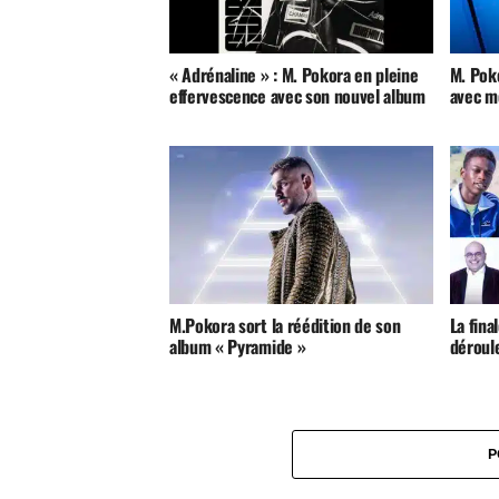
« Adrénaline » : M. Pokora en pleine
M. Poko
effervescence avec son nouvel album
avec m
M.Pokora sort la réédition de son
La fina
album « Pyramide »
déroul
P