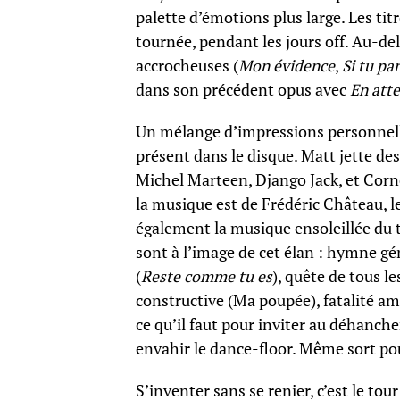
palette d’émotions plus large. Les tit
tournée, pendant les jours off. Au-del
accrocheuses (
Mon évidence
,
Si tu pa
dans son précédent opus avec
En atte
Un mélange d’impressions personnelles
présent dans le disque. Matt jette des
Michel Marteen, Django Jack, et Corne
la musique est de Frédéric Château, 
également la musique ensoleillée du 
sont à l’image de cet élan : hymne gé
(
Reste comme tu es
), quête de tous le
constructive (Ma poupée), fatalité a
ce qu’il faut pour inviter au déhanc
envahir le dance-floor. Même sort po
S’inventer sans se renier, c’est le tou