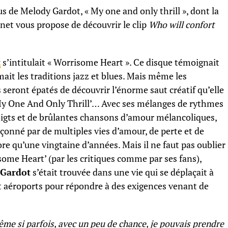
us de Melody Gardot, « My one and only thrill », dont la
.net vous propose de découvrir le clip
Who will confort
t
s’intitulait « Worrisome Heart ». Ce disque témoignait
mait les traditions jazz et blues. Mais même les
 seront épatés de découvrir l’énorme saut créatif qu’elle
My One And Only Thrill’… Avec ses mélanges de rythmes
 doigts et de brûlantes chansons d’amour mélancoliques,
açonné par de multiples vies d’amour, de perte et de
ore qu’une vingtaine d’années. Mais il ne faut pas oublier
isome Heart’ (par les critiques comme par ses fans),
Gardot
s’était trouvée dans une vie qui se déplaçait à
 et aéroports pour répondre à des exigences venant de
ême si parfois, avec un peu de chance, je pouvais prendre