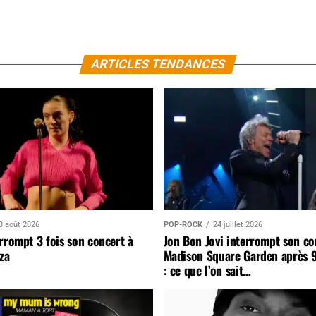
ARTICLES TENDANCES
3 août 2026
POP-ROCK
24 juillet 2026
rrompt 3 fois son concert à
Jon Bon Jovi interrompt son co
za
Madison Square Garden après 
: ce que l’on sait…