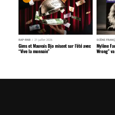
RAP-RNB
21 juillet 2026
SCÈNE FRANÇ
Gims et Mauvais Djo misent sur l’été avec
Mylène Far
“Vive la monnaie”
Wrong” va 