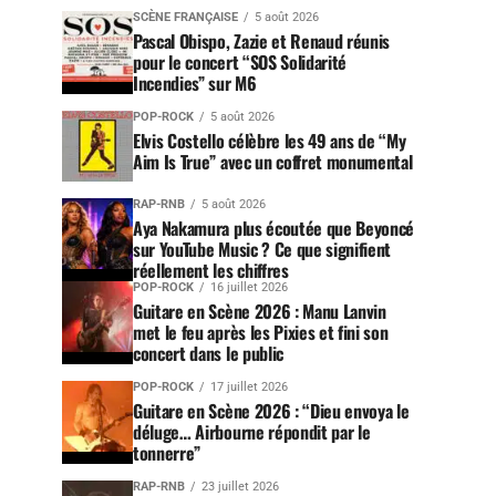
SCÈNE FRANÇAISE
5 août 2026
Pascal Obispo, Zazie et Renaud réunis
pour le concert “SOS Solidarité
Incendies” sur M6
POP-ROCK
5 août 2026
Elvis Costello célèbre les 49 ans de “My
Aim Is True” avec un coffret monumental
RAP-RNB
5 août 2026
Aya Nakamura plus écoutée que Beyoncé
sur YouTube Music ? Ce que signifient
réellement les chiffres
POP-ROCK
16 juillet 2026
Guitare en Scène 2026 : Manu Lanvin
met le feu après les Pixies et fini son
concert dans le public
POP-ROCK
17 juillet 2026
Guitare en Scène 2026 : “Dieu envoya le
déluge… Airbourne répondit par le
tonnerre”
RAP-RNB
23 juillet 2026