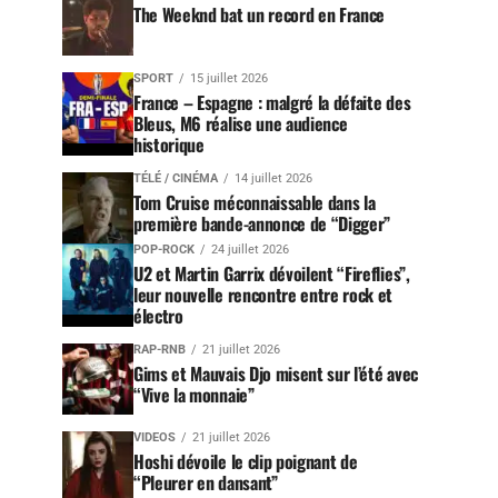
The Weeknd bat un record en France
SPORT
15 juillet 2026
France – Espagne : malgré la défaite des
Bleus, M6 réalise une audience
historique
TÉLÉ / CINÉMA
14 juillet 2026
Tom Cruise méconnaissable dans la
première bande-annonce de “Digger”
POP-ROCK
24 juillet 2026
U2 et Martin Garrix dévoilent “Fireflies”,
leur nouvelle rencontre entre rock et
électro
RAP-RNB
21 juillet 2026
Gims et Mauvais Djo misent sur l’été avec
“Vive la monnaie”
VIDEOS
21 juillet 2026
Hoshi dévoile le clip poignant de
“Pleurer en dansant”