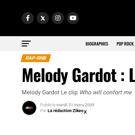
BIOGRAPHIES
POP ROCK
RAP-RNB
Melody Gardot : L
Melody Gardot Le clip
Who will confort me
Publié
le
mardi 31 mars 2009
Par
La rédaction Zikeo