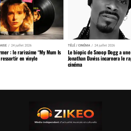
AISE
24 juillet 2026
TÉLÉ / CINÉMA
24 juillet 2026
mer : le rarissime “My Mum Is
Le biopic de Snoop Dogg a une 
ressortir en vinyle
Jonathan Daviss incarnera le r
cinéma