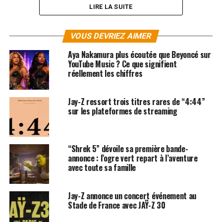
LIRE LA SUITE
VOUS DEVRIEZ AIMER
Aya Nakamura plus écoutée que Beyoncé sur
YouTube Music ? Ce que signifient
réellement les chiffres
Jay-Z ressort trois titres rares de “4:44”
sur les plateformes de streaming
SUJETS ASSOCIÉS:
A STAR IS BORN
BEYONCÉ
BRADLEY COOPER
FILM
“Shrek 5” dévoile sa première bande-
annonce : l’ogre vert repart à l’aventure
avec toute sa famille
Jay-Z annonce un concert événement au
Stade de France avec JAŸ-Z 30