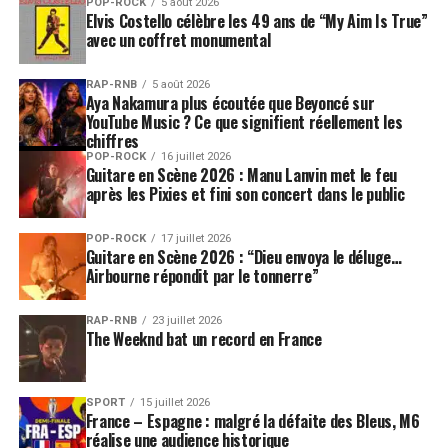
POP-ROCK
5 août 2026
Elvis Costello célèbre les 49 ans de “My Aim Is True”
avec un coffret monumental
RAP-RNB
5 août 2026
Aya Nakamura plus écoutée que Beyoncé sur
YouTube Music ? Ce que signifient réellement les
chiffres
POP-ROCK
16 juillet 2026
Guitare en Scène 2026 : Manu Lanvin met le feu
après les Pixies et fini son concert dans le public
POP-ROCK
17 juillet 2026
Guitare en Scène 2026 : “Dieu envoya le déluge…
Airbourne répondit par le tonnerre”
RAP-RNB
23 juillet 2026
The Weeknd bat un record en France
SPORT
15 juillet 2026
France – Espagne : malgré la défaite des Bleus, M6
réalise une audience historique