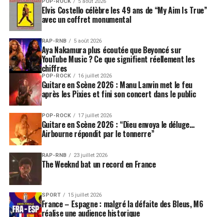
POP-ROCK
5 août 2026
Elvis Costello célèbre les 49 ans de “My Aim Is True”
avec un coffret monumental
RAP-RNB
5 août 2026
Aya Nakamura plus écoutée que Beyoncé sur
YouTube Music ? Ce que signifient réellement les
chiffres
POP-ROCK
16 juillet 2026
Guitare en Scène 2026 : Manu Lanvin met le feu
après les Pixies et fini son concert dans le public
POP-ROCK
17 juillet 2026
Guitare en Scène 2026 : “Dieu envoya le déluge…
Airbourne répondit par le tonnerre”
RAP-RNB
23 juillet 2026
The Weeknd bat un record en France
SPORT
15 juillet 2026
France – Espagne : malgré la défaite des Bleus, M6
réalise une audience historique