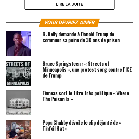
LIRE LA SUITE
VOUS DEVRIEZ AIMER
R. Kelly demande à Donald Trump de
commuer sa peine de 30 ans de prison
Bruce Springsteen : « Streets of
Minneapolis », une protest song contre l’ICE
de Trump
Finneas sort le titre très politique « Where
The Poison Is »
SUJETS ASSOCIÉS:
DONALD TRUMP
MTV
RAPPEUR
TUPAC
Popa Chubby dévoile le clip déjanté de «
Tinfoil Hat »