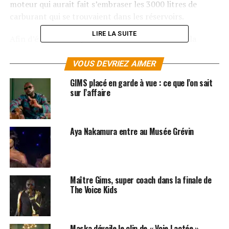
moteur qui aurait fait s’embraser les 3000 litres de
carburant qui se trouvaient dans les réservoirs.
LIRE LA SUITE
Afin d’éviter toute pollution environnementale, la
SNSM
a rapidement déployé un barrage flottant anti-
pollution autour du bateau. Une enquête a été ouverte
VOUS DEVRIEZ AIMER
pour déterminer les responsabilités de l’incident.
GIMS placé en garde à vue : ce que l’on sait
sur l’affaire
LES ALBUMS DE MAÎTRE GIMS SONT DISPONIBLES
ICI
Aya Nakamura entre au Musée Grévin
SUJETS ASSOCIÉS:
MAITRE GIMS
Maître Gims, super coach dans la finale de
The Voice Kids
Maska dévoile le clip de « Voie Lactée »