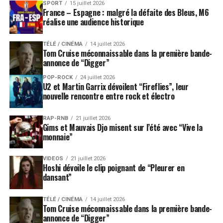
SPORT
15 juillet 2026
France – Espagne : malgré la défaite des Bleus, M6
réalise une audience historique
TÉLÉ / CINÉMA
14 juillet 2026
Tom Cruise méconnaissable dans la première bande-
annonce de “Digger”
POP-ROCK
24 juillet 2026
U2 et Martin Garrix dévoilent “Fireflies”, leur
nouvelle rencontre entre rock et électro
RAP-RNB
21 juillet 2026
Gims et Mauvais Djo misent sur l’été avec “Vive la
monnaie”
VIDEOS
21 juillet 2026
Hoshi dévoile le clip poignant de “Pleurer en
dansant”
TÉLÉ / CINÉMA
14 juillet 2026
Tom Cruise méconnaissable dans la première bande-
annonce de “Digger”