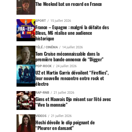
The Weeknd bat un record en France
SPORT
15 juillet 2026
France – Espagne : malgré la défaite des
Bleus, M6 réalise une audience
historique
TÉLÉ / CINÉMA
14 juillet 2026
Tom Cruise méconnaissable dans la
première bande-annonce de “Digger”
POP-ROCK
24 juillet 2026
U2 et Martin Garrix dévoilent “Fireflies”,
leur nouvelle rencontre entre rock et
électro
RAP-RNB
21 juillet 2026
Gims et Mauvais Djo misent sur l’été avec
“Vive la monnaie”
VIDEOS
21 juillet 2026
Hoshi dévoile le clip poignant de
“Pleurer en dansant”