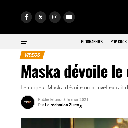
BIOGRAPHIES
POP ROCK
VIDEOS
Maska dévoile le 
Le rappeur Maska dévoile un nouvel extrait de
Publié
le
lundi 8 février 2021
Par
La rédaction Zikeo