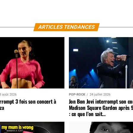
ARTICLES TENDANCES
3 août 2026
POP-ROCK
24 juillet 2026
rrompt 3 fois son concert à
Jon Bon Jovi interrompt son co
za
Madison Square Garden après 
: ce que l’on sait…