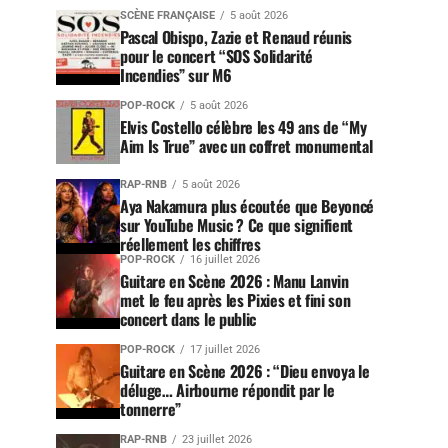
SCÈNE FRANÇAISE
5 août 2026
Pascal Obispo, Zazie et Renaud réunis
pour le concert “SOS Solidarité
Incendies” sur M6
POP-ROCK
5 août 2026
Elvis Costello célèbre les 49 ans de “My
Aim Is True” avec un coffret monumental
RAP-RNB
5 août 2026
Aya Nakamura plus écoutée que Beyoncé
sur YouTube Music ? Ce que signifient
réellement les chiffres
POP-ROCK
16 juillet 2026
Guitare en Scène 2026 : Manu Lanvin
met le feu après les Pixies et fini son
concert dans le public
POP-ROCK
17 juillet 2026
Guitare en Scène 2026 : “Dieu envoya le
déluge… Airbourne répondit par le
tonnerre”
RAP-RNB
23 juillet 2026