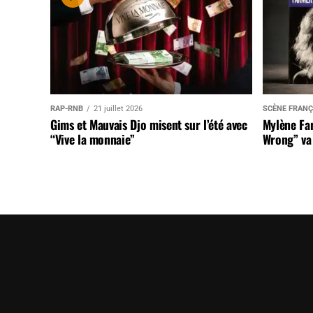
RAP-RNB
21 juillet 2026
SCÈNE FRANÇ
Gims et Mauvais Djo misent sur l’été avec
Mylène Far
“Vive la monnaie”
Wrong” va 