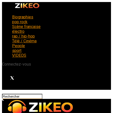
Biographies
pop rock
Scène française
électro
rap / hip-hop
Télé / Cinéma
People
sport
VIDEOS
Connectez-vous