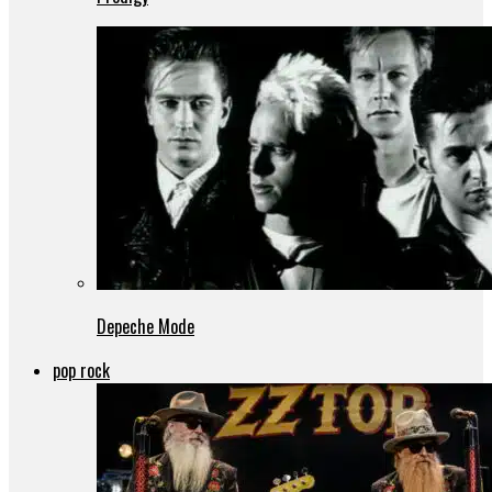
Depeche Mode
pop rock