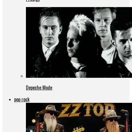
Depeche Mode
pop rock