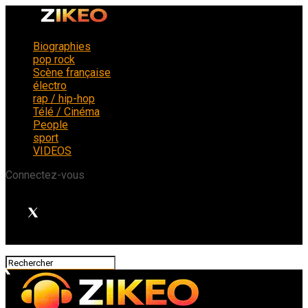
Biographies
pop rock
Scène française
électro
rap / hip-hop
Télé / Cinéma
People
sport
VIDEOS
Connectez-vous