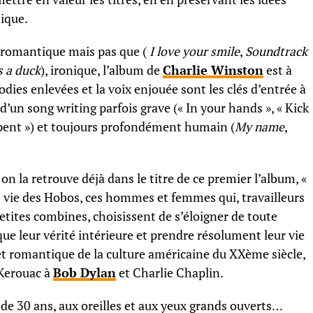
ique.
, romantique mais pas que (
I love your smile
,
Soundtrack
s a duck
), ironique, l’album de
Charlie Winston
est à
dies enlevées et la voix enjouée sont les clés d’entrée à
’un song writing parfois grave (« In your hands », « Kick
spent ») et toujours profondément humain (
My name
,
n la retrouve déjà dans le titre de ce premier l’album, «
 vie des Hobos, ces hommes et femmes qui, travailleurs
petites combines, choisissent de s’éloigner de toute
ue leur vérité intérieure et prendre résolument leur vie
t romantique de la culture américaine du XXème siècle,
e Kerouac à
Bob Dylan
et Charlie Chaplin.
e 30 ans, aux oreilles et aux yeux grands ouverts…