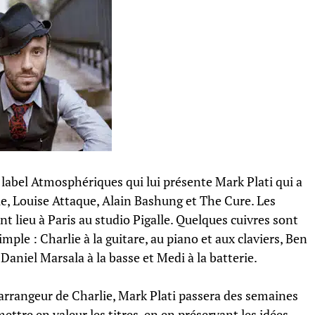
e label Atmosphériques qui lui présente Mark Plati qui a
, Louise Attaque, Alain Bashung et The Cure. Les
t lieu à Paris au studio Pigalle. Quelques cuivres sont
mple : Charlie à la guitare, au piano et aux claviers, Ben
aniel Marsala à la basse et Medi à la batterie.
d’arrangeur de Charlie, Mark Plati passera des semaines
ettre en valeur les titres, en en préservant les idées