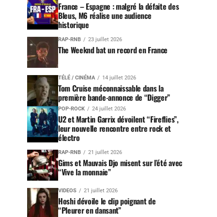
France – Espagne : malgré la défaite des
Bleus, M6 réalise une audience
historique
RAP-RNB
23 juillet 2026
The Weeknd bat un record en France
TÉLÉ / CINÉMA
14 juillet 2026
Tom Cruise méconnaissable dans la
première bande-annonce de “Digger”
POP-ROCK
24 juillet 2026
U2 et Martin Garrix dévoilent “Fireflies”,
leur nouvelle rencontre entre rock et
électro
RAP-RNB
21 juillet 2026
Gims et Mauvais Djo misent sur l’été avec
“Vive la monnaie”
VIDEOS
21 juillet 2026
Hoshi dévoile le clip poignant de
“Pleurer en dansant”