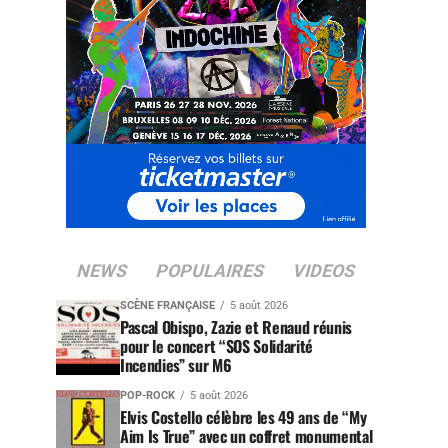
NEWS
POPULAIRES
VIDEOS
SCÈNE FRANÇAISE
5 août 2026
Pascal Obispo, Zazie et Renaud réunis
pour le concert “SOS Solidarité
Incendies” sur M6
POP-ROCK
5 août 2026
Elvis Costello célèbre les 49 ans de “My
Aim Is True” avec un coffret monumental