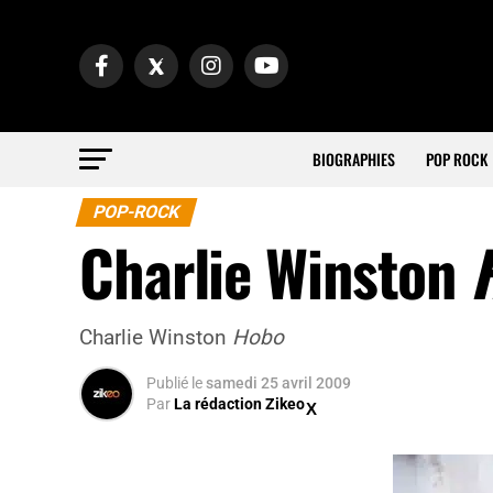
BIOGRAPHIES
POP ROCK
POP-ROCK
Charlie Winston
Charlie Winston
Hobo
Publié
le
samedi 25 avril 2009
Par
La rédaction Zikeo