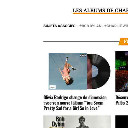
LES ALBUMS DE CHAR
SUJETS ASSOCIÉS:
BOB DYLAN
CHARLIE W
V
Olivia Rodrigo change de dimension
Découv
avec son nouvel album “You Seem
Paléo 
Pretty Sad for a Girl So in Love”