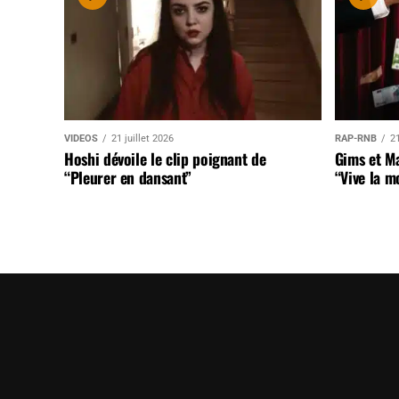
VIDEOS
21 juillet 2026
RAP-RNB
21
Hoshi dévoile le clip poignant de
Gims et Ma
“Pleurer en dansant”
“Vive la m