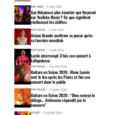
RAP-RNB
5 août 2026
Aya Nakamura plus écoutée que Beyoncé
sur YouTube Music ? Ce que signifient
réellement les chiffres
POP-ROCK
5 août 2026
Ariana Grande confirme sa pause après
sa tournée mondiale
POP-ROCK
3 août 2026
Lorde interrompt 3 fois son concert à
Lollapalooza
POP-ROCK
16 juillet 2026
Guitare en Scène 2026 : Manu Lanvin
met le feu après les Pixies et fini son
concert dans le public
POP-ROCK
17 juillet 2026
Guitare en Scène 2026 : “Dieu envoya le
déluge… Airbourne répondit par le
tonnerre”
SPORT
15 juillet 2026