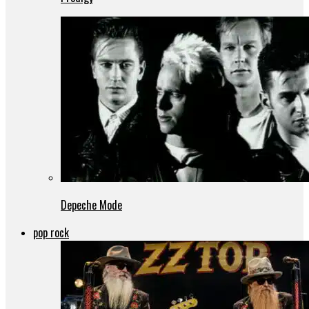
Depeche Mode
pop rock