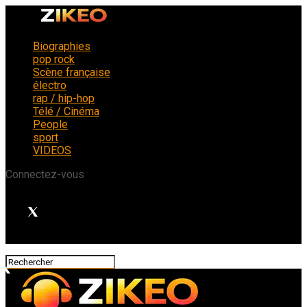
Biographies
pop rock
Scène française
électro
rap / hip-hop
Télé / Cinéma
People
sport
VIDEOS
Connectez-vous