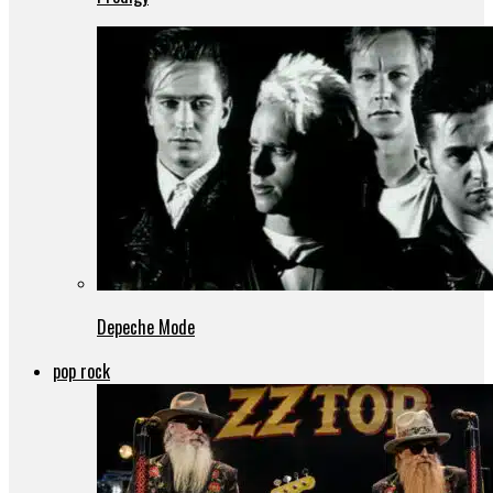
Depeche Mode
pop rock