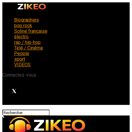
Biographies
pop rock
Scène française
électro
rap / hip-hop
Télé / Cinéma
People
sport
VIDEOS
Connectez-vous