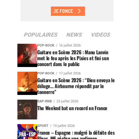
POPULAIRES
NEWS
VIDEOS
POP-ROCK
16 juillet 2026
Guitare en Scène 2026 : Manu Lanvin
met le feu après les Pixies et fini son
concert dans le public
POP-ROCK
17 juillet 2026
Guitare en Scène 2026 : “Dieu envoya le
déluge… Airbourne répondit par le
tonnerre”
RAP-RNB
23 juillet 2026
The Weeknd bat un record en France
SPORT
15 juillet 2026
France – Espagne : malgré la défaite des
Bleus, M6 réalise une audience