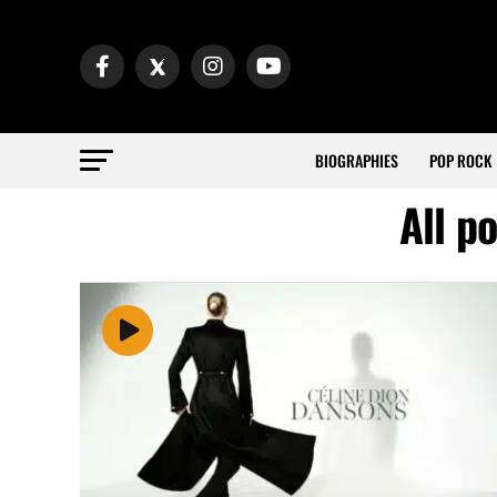
BIOGRAPHIES
POP ROCK
All p