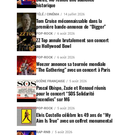
historique
TÉLÉ / CINÉMA
14 juillet 2026
Tom Cruise méconnaissable dans la
première bande-annonce de “Digger”
POP-ROCK
6 août 2026
ZZ Top annule brutalement son concert
au Hollywood Bowl
POP-ROCK
6 août 2026
Weezer annonce sa tournée mondiale
“The Gathering” avec un concert à Paris
SCÈNE FRANÇAISE
5 août 2026
Pascal Obispo, Zazie et Renaud réunis
pour le concert “SOS Solidarité
Incendies” sur M6
POP-ROCK
5 août 2026
Elvis Costello célèbre les 49 ans de “My
Aim Is True” avec un coffret monumental
RAP-RNB
5 août 2026