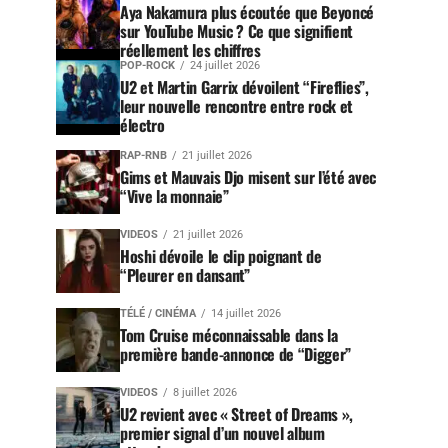
Aya Nakamura plus écoutée que Beyoncé
sur YouTube Music ? Ce que signifient
réellement les chiffres
POP-ROCK
24 juillet 2026
U2 et Martin Garrix dévoilent “Fireflies”,
leur nouvelle rencontre entre rock et
électro
RAP-RNB
21 juillet 2026
Gims et Mauvais Djo misent sur l’été avec
“Vive la monnaie”
VIDEOS
21 juillet 2026
Hoshi dévoile le clip poignant de
“Pleurer en dansant”
TÉLÉ / CINÉMA
14 juillet 2026
Tom Cruise méconnaissable dans la
première bande-annonce de “Digger”
VIDEOS
8 juillet 2026
U2 revient avec « Street of Dreams »,
premier signal d’un nouvel album