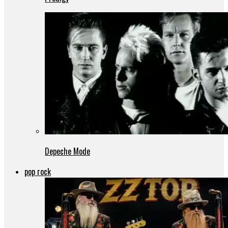
Depeche Mode
pop rock