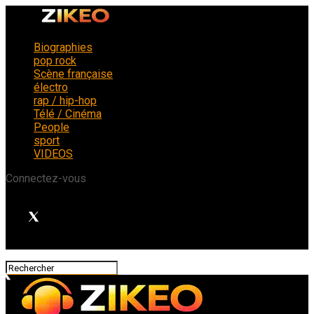
Biographies
pop rock
Scène française
électro
rap / hip-hop
Télé / Cinéma
People
sport
VIDEOS
Connectez-vous