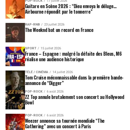
POP-ROCK
17 juillet 2026
Guitare en Scène 2026 : “Dieu envoya le déluge…
Airbourne répondit par le tonnerre”
RAP-RNB
23 juillet 2026
The Weeknd bat un record en France
SPORT
15 juillet 2026
France – Espagne : malgré la défaite des Bleus, M6
réalise une audience historique
TÉLÉ / CINÉMA
14 juillet 2026
Tom Cruise méconnaissable dans la première bande-
annonce de “Digger”
POP-ROCK
6 août 2026
ZZ Top annule brutalement son concert au Hollywood
Bowl
POP-ROCK
6 août 2026
Weezer annonce sa tournée mondiale “The
Gathering” avec un concert à Paris