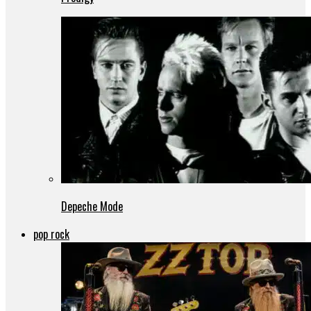
Depeche Mode
pop rock