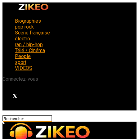
Biographies
pop rock
Scène française
électro
rap / hip-hop
Télé / Cinéma
People
sport
VIDEOS
Connectez-vous