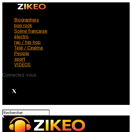
Biographies
pop rock
Scène française
électro
rap / hip-hop
Télé / Cinéma
People
sport
VIDEOS
Connectez-vous