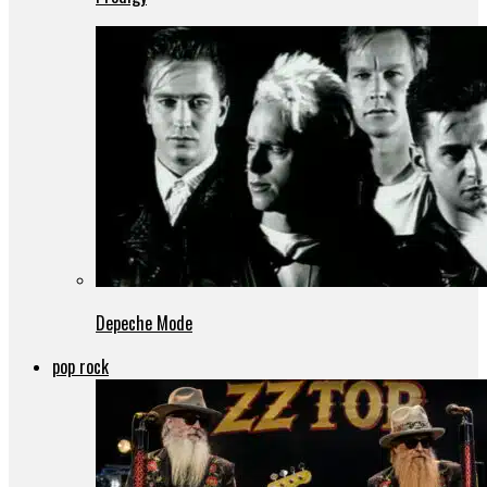
Depeche Mode
pop rock